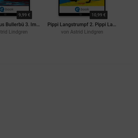
9,99 €
10,99 €
Wir Kinder aus Bullerbü 3. Immer lustig in Bullerbü
Pippi Langstrumpf 2. Pippi Langstrumpf geht an Bord
trid Lindgren
von Astrid Lindgren