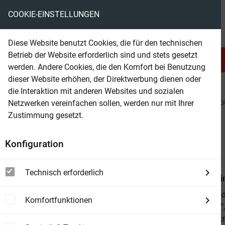
COOKIE-EINSTELLUNGEN
eBooks ohne DRM
Diese Website benutzt Cookies, die für den technischen
Betrieb der Website erforderlich sind und stets gesetzt
Serien & Abo
Belletristik
werden. Andere Cookies, die den Komfort bei Benutzung
dieser Website erhöhen, der Direktwerbung dienen oder
die Interaktion mit anderen Websites und sozialen
beam
Belletristik
Kinder & Jugendbuch
Jugendb
Netzwerken vereinfachen sollen, werden nur mit Ihrer
Zustimmung gesetzt.
Beam Shop
Pippi Langstrumpf 3. Pippi
Konfiguration
Mit farbigen Bildern von Katrin Engelking
Technisch erforderlich
Von
Astrid L
Auf in die Sü
Komfortfunktionen
"Hoppetosse",
und Annika kr