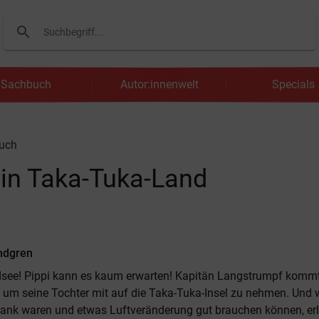
search
Suchen
Sachbuch
Autor:innenwelt
Specials
uch
 in Taka-Tuka-Land
indgren
dsee! Pippi kann es kaum erwarten! Kapitän Langstrumpf kommt
 um seine Tochter mit auf die Taka-Tuka-Insel zu nehmen. Und
ank waren und etwas Luftveränderung gut brauchen können, erl