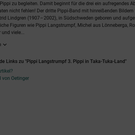
ippi zu begleiten. Damit beginnt für die drei ein aufregendes Ab
ten nicht fehlen! Der dritte Pippi-Band mit hinreißenden Bildern
trid Lindgren (1907 – 2002), in Südschweden geboren und aufg
iche Figuren wie Pippi Langstrumpf, Michel aus Lönneberga, Ro
und viele...
expand_more
n
e Links zu "Pippi Langstrumpf 3. Pippi in Taka-Tuka-Land"
tikel?
l von Oetinger