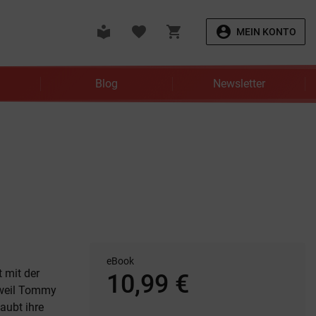
local_library
favorite
shopping_cart
account_circle
MEIN KONTO
Blog
Newsletter
eBook
 mit der
10,99 €
 weil Tommy
aubt ihre