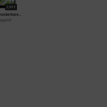
2,99 €
Nils Holgerssons wunderbare Reise
agerlöf