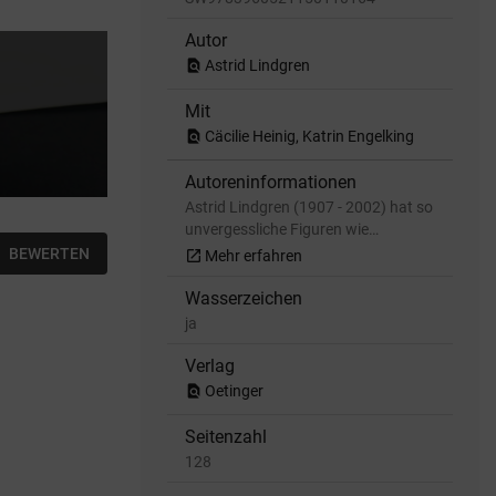
Autor
find_in_page
Astrid Lindgren
Mit
find_in_page
Cäcilie Heinig, Katrin Engelking
Autoreninformationen
Astrid Lindgren (1907 - 2002) hat so
unvergessliche Figuren wie…
BEWERTEN
open_in_new
Mehr erfahren
Wasserzeichen
ja
Verlag
find_in_page
Oetinger
Seitenzahl
128