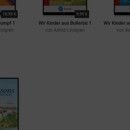
10,99 €
9,99 €
rumpf 1
Wir Kinder aus Bullerbü 1
indgren
von Astrid Lindgren
von As