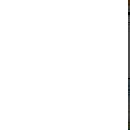
8,99 €
Ferien auf Saltkrokan
Pippi Langst
von Astrid Lindgren
von Astrid L
Andere sahen sich auch an