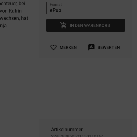
enteuer, bei
Format
 von Katrin
ewachsen, hat
add_shopping_cart
nja
IN DEN WARENKORB
favorite_border
rate_review
MERKEN
BEWERTEN
Artikelnummer
SW9783960521150110164