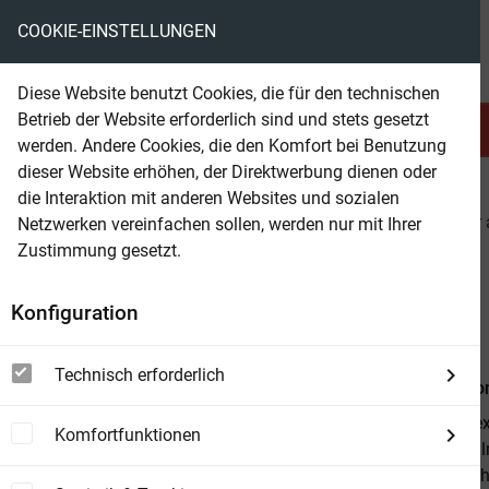
COOKIE-EINSTELLUNGEN
eBooks ohne DRM
Diese Website benutzt Cookies, die für den technischen
Betrieb der Website erforderlich sind und stets gesetzt
Serien & Abo
Belletristik
werden. Andere Cookies, die den Komfort bei Benutzung
dieser Website erhöhen, der Direktwerbung dienen oder
die Interaktion mit anderen Websites und sozialen
beam
Belletristik
Krimi & Thriller
Krimi & Thriller
Netzwerken vereinfachen sollen, werden nur mit Ihrer
Zustimmung gesetzt.
Beam Shop
Hate - Alex Cross 24
Konfiguration
Thriller
Technisch erforderlich
Von
Patterso
Detective Ale
Komfortfunktionen
***Jetzt verf
auf der falsc