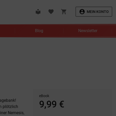
local_library
favorite
shopping_cart
account_circle
MEIN KONTO
Blog
Newsletter
eBook
lagebank!
9,99 €
h plötzlich
einer Nemesis,