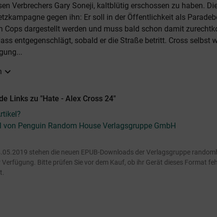
sen Verbrechers Gary Soneji, kaltblütig erschossen zu haben. Di
etzkampagne gegen ihn: Er soll in der Öffentlichkeit als Paradeb
n Cops dargestellt werden und muss bald schon damit zurecht
ass entgegenschlägt, sobald er die Straße betritt. Cross selbst 
gung...
expand_more
n
e Links zu "Hate - Alex Cross 24"
tikel?
kel von Penguin Random House Verlagsgruppe GmbH
.05.2019 stehen die neuen EPUB-Downloads der Verlagsgruppe random
Verfügung. Bitte prüfen Sie vor dem Kauf, ob ihr Gerät dieses Format fehl
t.