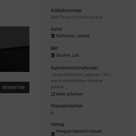
Artikelnummer
SW9783641255961450428
Autor
find_in_page
Patterson, James
Mit
find_in_page
Strohm, Leo
Autoreninformationen
James Patterson, geboren 1947,
war Kreativdirektor bei einer
großen…
BEWERTEN
open_in_new
Mehr erfahren
Wasserzeichen
ja
Verlag
Penguin Random House
find_in_page