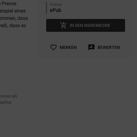
e Presse
Format
eispiel eines
kommen, dass
add_shopping_cart
weiß, dass es
IN DEN WARENKORB
favorite_border
rate_review
MERKEN
BEWERTEN
house als
erfrei