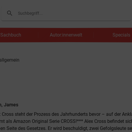
search
Suchen
Sachbuch
Autor:innenwelt
Specials
 allgemein
n, James
x Cross steht der Prozess des Jahrhunderts bevor – auf der Ank
ilmt als Amazon Original Serie CROSS!*** Alex Cross befindet sic
hen Seite des Gesetzes. Er wird beschuldigt, zwei Gefolgsleute s