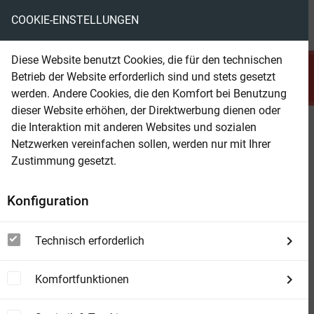
COOKIE-EINSTELLUNGEN
menu
local_library
favorite
shopping_cart
account_circle
Diese Website benutzt Cookies, die für den technischen
search
Betrieb der Website erforderlich sind und stets gesetzt
Suchen
werden. Andere Cookies, die den Komfort bei Benutzung
dieser Website erhöhen, der Direktwerbung dienen oder
die Interaktion mit anderen Websites und sozialen
Beam Shop
Verstand und Gefühl
Netzwerken vereinfachen sollen, werden nur mit Ihrer
Zustimmung gesetzt.
Konfiguration
Technisch erforderlich
Komfortfunktionen