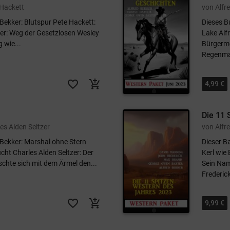
 Hackett
von Alfr
Bekker: Blutspur Pete Hackett:
Dieses B
er: Weg der Gesetzlosen Wesley
Lake Alf
 wie...
Bürgerme
Regenma
favorite_border
add_shopping_cart
4,99 €
Die 11 
es Alden Seltzer
 Bekker: Marshal ohne Stern
Dieser B
cht Charles Alden Seltzer: Der
Kerl wie
chte sich mit dem Ärmel den...
Sein Nam
Frederick
favorite_border
add_shopping_cart
9,99 €