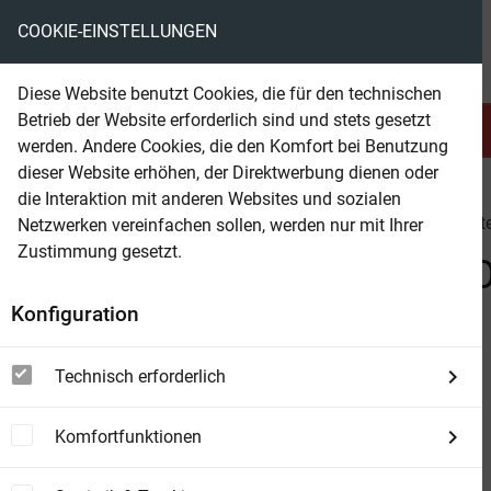
COOKIE-EINSTELLUNGEN
eBooks ohne DRM
Diese Website benutzt Cookies, die für den technischen
Betrieb der Website erforderlich sind und stets gesetzt
Serien & Abo
Belletristik
werden. Andere Cookies, die den Komfort bei Benutzung
dieser Website erhöhen, der Direktwerbung dienen oder
die Interaktion mit anderen Websites und sozialen
beam
Suchergebnis für Alfred Bekker, George Owen Baxt
Netzwerken vereinfachen sollen, werden nur mit Ihrer
Zustimmung gesetzt.
Beam Shop
Zu "Alfred Bekker, George
Konfiguration
view_module
view_list
view_week
DETAILS
LISTE
BOXEN
Technisch erforderlich
Komfortfunktionen
Western Doppelband 1010
von Alfred Bekker, George Owen Baxter