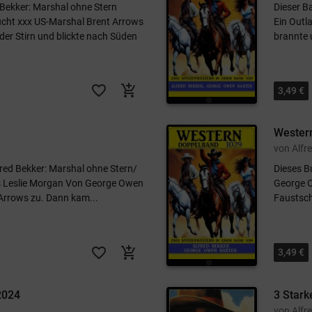
 Bekker: Marshal ohne Stern
Dieser B
sucht xxx US-Marshal Brent Arrows
Ein Outl
der Stirn und blickte nach Süden
brannte 
favorite_border
add_shopping_cart
3,49 €
Wester
von Alfr
fred Bekker: Marshal ohne Stern/
Dieses Bu
es Leslie Morgan Von George Owen
George O
f Arrows zu. Dann kam...
Faustsch
favorite_border
add_shopping_cart
3,49 €
2024
3 Star
von Alfr