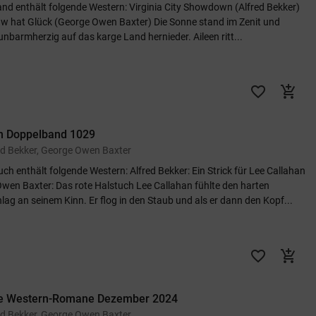
and enthält folgende Western: Virginia City Showdown (Alfred Bekker)
aw hat Glück (George Owen Baxter) Die Sonne stand im Zenit und
unbarmherzig auf das karge Land hernieder. Aileen ritt...
favorite_border
add_shopping_cart
n Doppelband 1029
ed Bekker, George Owen Baxter
ch enthält folgende Western: Alfred Bekker: Ein Strick für Lee Callahan
wen Baxter: Das rote Halstuch Lee Callahan fühlte den harten
lag an seinem Kinn. Er flog in den Staub und als er dann den Kopf...
favorite_border
add_shopping_cart
ke Western-Romane Dezember 2024
ed Bekker, George Owen Baxter