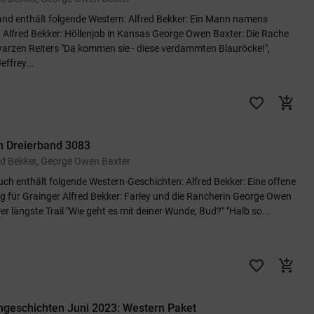
and enthält folgende Western: Alfred Bekker: Ein Mann namens
 Alfred Bekker: Höllenjob in Kansas George Owen Baxter: Die Rache
arzen Reiters "Da kommen sie - diese verdammten Blauröcke!",
effrey...
favorite_border
add_shopping_cart
n Dreierband 3083
ed Bekker, George Owen Baxter
uch enthält folgende Western-Geschichten: Alfred Bekker: Eine offene
 für Grainger Alfred Bekker: Farley und die Rancherin George Owen
er längste Trail "Wie geht es mit deiner Wunde, Bud?" "Halb so...
favorite_border
add_shopping_cart
geschichten Juni 2023: Western Paket