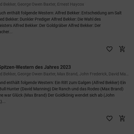
ed Bekker, George Owen Baxter, Ernest Haycox
uch enthält folgende Western: Alfred Bekker: Entscheidung am Salt
red Bekker: Dunkler Prediger Alfred Bekker: Die Wahl des
isters Alfred Bekker: Der Goldgräber Alfred Bekker: Der
cher...
favorite_border
add_shopping_cart
Spitzen-Western des Jahres 2023
von Alfred Bekker, George Owen Baxter, Max Brand, John Frederick, David Manning
and enthält folgende Western: Ein Ritt zum Galgen (Alfred Bekker) Ein
 Bull Hunter (David Manning) Die Ranch und das Rodeo (Max Brand)
e war Glück (Max Brand) Der Goldkönig wendet sich ab (John
)...
favorite_border
add_shopping_cart