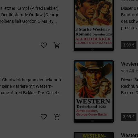
s letzter Kampf (Alfred Bekker)
Dieser B
) Der flüsternde Outlaw (George
Bradford
olbens ließ Gordon O'Malley...
des schw
presste J
favorite_border
add_shopping_cart
3,99 €
Wester
von Alfr
l Chadwick begann der bekannte
Dieses B
seine Karriere mit Western-
Rechnung
ane: Alfred Bekker: Das Gesetz
Baxter: D
favorite_border
add_shopping_cart
3,99 €
Western