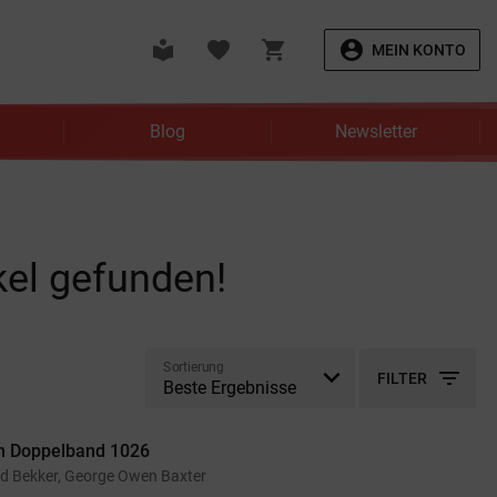
local_library
favorite
shopping_cart
account_circle
MEIN KONTO
Blog
Newsletter
kel gefunden!
Sortierung
filter_list
FILTER
n Doppelband 1026
ed Bekker, George Owen Baxter