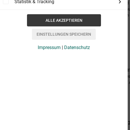
Statistik & Tracking
Dieser Band enthält folgende Western: Alfred
George Owen Baxter: Wer die wilde Freiheit 
wischte sich mit dem Ärmel den Schweiß von 
-...
3,49 €
Impressum
|
Datenschutz
Western Viererband 4021
von Alfred Bekker, George Owen Baxter
Dieser Band enthält folgende Western von Al
Das Gesetz des Don Turner/ Die Rückkehr d
Baxter: Die drei Kreuze Der Kerl ritt direkt au
4,99 €
Drei Top Western in einem Band April 
von Alfred Bekker, George Owen Baxter