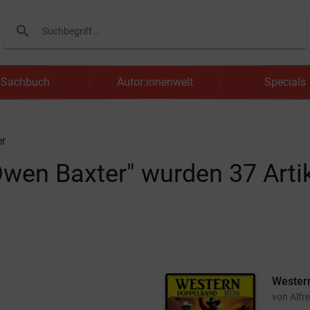
search
Suchen
Sachbuch
Autor:innenwelt
Specials
er
 Owen Baxter" wurden
37
Arti
Wester
von Alfr