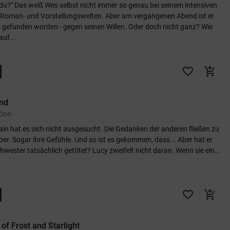
 du?" Das weiß Wes selbst nicht immer so genau bei seinem intensiven
 Roman- und Vorstellungswelten. Aber am vergangenen Abend ist er
 gefunden worden - gegen seinen Willen. Oder doch nicht ganz? Wie
auf...
favorite_border
add_shopping_cart
ind
 Don
ain hat es sich nicht ausgesucht. Die Gedanken der anderen fließen zu
ber. Sogar ihre Gefühle. Und so ist es gekommen, dass … Aber hat er
hwester tatsächlich getötet? Lucy zweifelt nicht daran. Wenn sie ein...
favorite_border
add_shopping_cart
 of Frost and Starlight