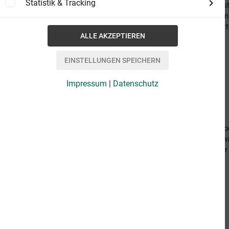
Statistik & Tracking
Oz ist immer für einen Lacher zu haben. Es ist
manche Leute so humorlos sind. Doch bei ein
Schuss nach hinten los, und er setzt eine Kett
ein...
16,99 €
Impressum
|
Datenschutz
Der Atem der Apokalypse
von Sarah Pinborough
Cass Jones ist auf der Flucht. Er wird des Mo
von dem mysteriösen Netzwerk gejagt. Schwi
letzten Ziele zu erreichen: die Identität Casto
7,99 €
Tod.Ernst