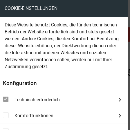
COOKIE-EINSTELLUNGEN
eBooks ohne DRM
Diese Website benutzt Cookies, die für den technischen
Betrieb der Website erforderlich sind und stets gesetzt
Serien & Abo
Belletristik
werden. Andere Cookies, die den Komfort bei Benutzung
dieser Website erhöhen, der Direktwerbung dienen oder
die Interaktion mit anderen Websites und sozialen
beam
Suchergebnis für Anne Brauner
Netzwerken vereinfachen sollen, werden nur mit Ihrer
Zustimmung gesetzt.
Beam Shop
Zu "Anne Brauner" wurden
Konfiguration
view_module
view_list
view_week
DETAILS
LISTE
BOXEN
Technisch erforderlich
Komfortfunktionen
Warten auf Gonzo
von Dave Cousins