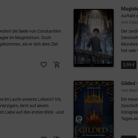
Magiste
Auftakt 
von Cass
 wohnt die Seele von Constantine
Der zwöl
agier im Magisterium. Doch
Dennoch 
ekommen, als er sich dem Ziel
Mundwerk
hat sein 
favorite_border
add_shopping_cart
2,99 €
Gilded 
von Mar
be im Laufe unseres Lebens? Iris,
Ein neue
ierzigern, lernt auf einem
Geschich
t Liebe auf den ersten Blick - und
Königrei
Tages au