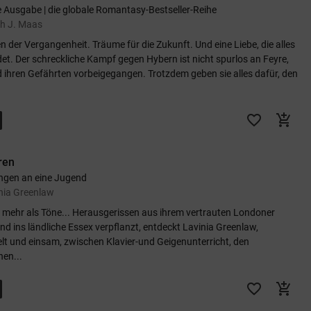
 Ausgabe | die globale Romantasy-Bestseller-Reihe
h J. Maas
n der Vergangenheit. Träume für die Zukunft. Und eine Liebe, die alles
et. Der schreckliche Kampf gegen Hybern ist nicht spurlos an Feyre,
 ihren Gefährten vorbeigegangen. Trotzdem geben sie alles dafür, den
favorite_border
add_shopping_cart
ren
ngen an eine Jugend
nia Greenlaw
t mehr als Töne... Herausgerissen aus ihrem vertrauten Londoner
nd ins ländliche Essex verpflanzt, entdeckt Lavinia Greenlaw,
lt und einsam, zwischen Klavier-und Geigenunterricht, den
hen...
favorite_border
add_shopping_cart