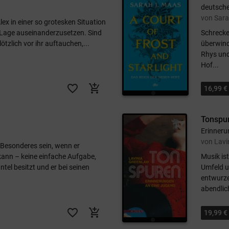
deutsche
von Sara
lex in einer so grotesken Situation
er Lage auseinanderzusetzen. Sind
Schrecke
ötzlich vor ihr auftauchen,...
überwind
Rhys und
Hof...
favorite_border
add_shopping_cart
16,99 €
Tonspu
Erinneru
von Lavi
Besonderes sein, wenn er
 kann – keine einfache Aufgabe,
Musik is
ntel besitzt und er bei seinen
Umfeld u
entwurze
abendlic
favorite_border
add_shopping_cart
19,99 €