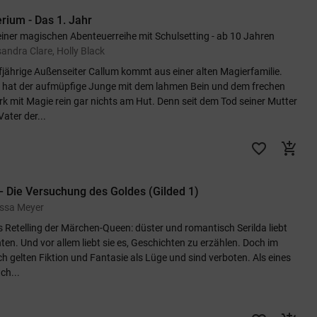
rium - Das 1. Jahr
einer magischen Abenteuerreihe mit Schulsetting - ab 10 Jahren
andra Clare, Holly Black
fjährige Außenseiter Callum kommt aus einer alten Magierfamilie.
hat der aufmüpfige Junge mit dem lahmen Bein und dem frechen
 mit Magie rein gar nichts am Hut. Denn seit dem Tod seiner Mutter
Vater der...
favorite_border
add_shopping_cart
– Die Versuchung des Goldes (Gilded 1)
issa Meyer
s Retelling der Märchen-Queen: düster und romantisch Serilda liebt
ten. Und vor allem liebt sie es, Geschichten zu erzählen. Doch im
ch gelten Fiktion und Fantasie als Lüge und sind verboten. Als eines
ch...