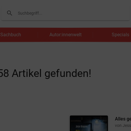
search
Suchen
Sachbuch
Autor:innenwelt
Specials
58
Artikel gefunden!
Alles g
von Jes