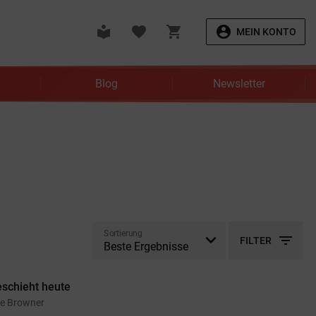
local_library
favorite
shopping_cart
account_circle
MEIN KONTO
Blog
Newsletter
Sortierung
filter_list
FILTER
eschieht heute
se Browner