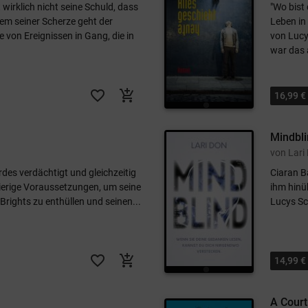
 wirklich nicht seine Schuld, dass
"Wo bist
em seiner Scherze geht der
Leben in
e von Ereignissen in Gang, die in
von Lucy
war das 
favorite_border
add_shopping_cart
16,99 €
Mindbl
von Lari
rdes verdächtigt und gleichzeitig
Ciaran B
erige Voraussetzungen, um seine
ihm hinü
r Brights zu enthüllen und seinen...
Lucys Sc
favorite_border
add_shopping_cart
14,99 €
A Court