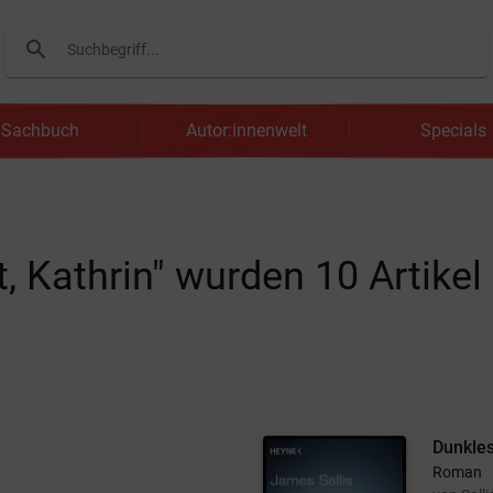
search
Suchen
Sachbuch
Autor:innenwelt
Specials
dt, Kathrin" wurden
10
Artikel
Dunkle
Roman