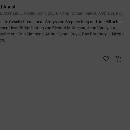
d Angst
von Lewis, Michael E., Varley, John, Doyle, Arthur Conan, Bierce, Ambrose, Dickey, James, Matheson, Richard, Bissell, Thomas Carlisle, Goodfellow, Cody, Hill, Joe, Schow, David J., Bradbury, Ray, Dahl, Roald, Tremayne, Peter, Simmons, Dan, Tubb, E.C.
lente Geschichten – neue Storys von Stephen King und Joe Hill nebst
chen Unveröffentlichtem von Richard Matheson, John Varley u.a.,
ssiker von Dan Simmons, Arthur Conan Doyle, Ray Bradbury ... Nichts
en...
favorite_border
add_shopping_cart