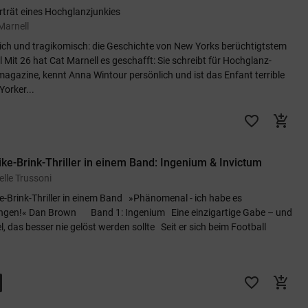
rträt eines Hochglanzjunkies
Marnell
ch und tragikomisch: die Geschichte von New Yorks berüchtigtstem
l Mit 26 hat Cat Marnell es geschafft: Sie schreibt für Hochglanz-
agazine, kennt Anna Wintour persönlich und ist das Enfant terrible
Yorker...
favorite_border
add_shopping_cart
ke-Brink-Thriller in einem Band: Ingenium & Invictum
elle Trussoni
e-Brink-Thriller in einem Band »Phänomenal - ich habe es
ngen!« Dan Brown Band 1: Ingenium Eine einzigartige Gabe – und
l, das besser nie gelöst werden sollte Seit er sich beim Football
.
favorite_border
add_shopping_cart