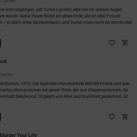
is, James
re sind vergangen, seit Turners große Liebe Val vor dessen Augen
n wurde. Seine Trauer findet ein jähes Ende, als ein alter Freund
t – er steht unter Mordverdacht, und Turner muss noch ein letztes Mal
...
favorite_border
add_shopping_cart
ood
 Dexter
erritorium, 1876. Der legendäre Revolverheld Wild Bill Hickok und sein
harley Utter erreichen mit einem Treck, der aus Cheyenne kommt, die
erstadt Deadwood. Obgleich von Alter und Krankheit gezeichnet, ist
favorite_border
add_shopping_cart
Murder Your Life