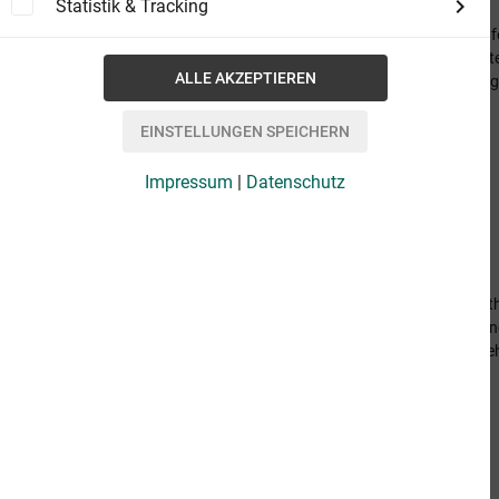
von del Toro, Guillermo, Hogan, Chuck
Statistik & Tracking
Das Ende der Welt beginnt New York, Flugha
landet – und bleibt plötzlich stehen. Die Licht
mehr. Was ist geschehen? Ein Terroranschla
und gar...
3,99 €
Impressum
|
Datenschutz
Die Saat - The Strain
Die drei Romane in einem Band
von del Toro, Guillermo, Hogan, Chuck
Die Saat-Trilogie erstmals in einem Band. Enthä
Nacht". Eine normale Nacht am John-F.-Kenne
Maschine aus Europa landet – doch dann gehen
14,99 €
Willnot