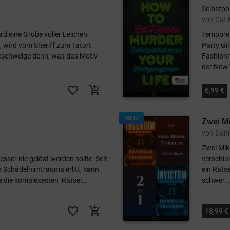
Selbstpo
von Cat 
ird eine Grube voller Leichen
Temporei
, wird vom Sheriff zum Tatort
Party Gir
geschweige denn, was das Motiv
Fashionm
der New 
favorite_border
add_shopping_cart
6,99 €
NEU
Zwei Mi
von Dani
Zwei Mik
esser nie gelöst werden sollte Seit
verschlu
in Schädelhirntrauma erlitt, kann
ein Rätse
e die komplexesten Rätsel...
schwer..
favorite_border
add_shopping_cart
18,99 €