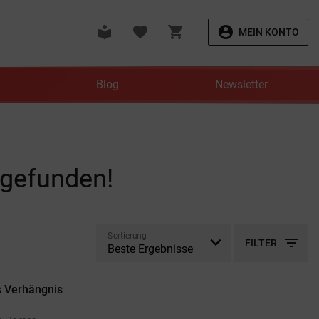
local_library
favorite
shopping_cart
account_circle
MEIN KONTO
Blog
Newsletter
 gefunden!
Sortierung
filter_list
FILTER
s Verhängnis