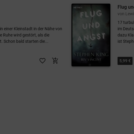
Flug un
17 turbu
in einer Kleinstadt in der Nähe von
im Deuts
 Ruhe wird gestört, als die
dazu Kla
t. Schon bald starten die...
ist Steph
favorite_border
add_shopping_cart
5,99 €