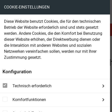
COOKIE-EINSTELLUNGEN
eBooks ohne DRM
Diese Website benutzt Cookies, die für den technischen
Betrieb der Website erforderlich sind und stets gesetzt
Serien & Abo
Belletristik
werden. Andere Cookies, die den Komfort bei Benutzung
dieser Website erhöhen, der Direktwerbung dienen oder
die Interaktion mit anderen Websites und sozialen
beam
Suchergebnis für Bürger, Jürgen, Bielfeldt, Kathrin
Netzwerken vereinfachen sollen, werden nur mit Ihrer
Zustimmung gesetzt.
Beam Shop
Zu "Bürger, Jürgen, Bielfel
Konfiguration
view_module
view_list
view_week
DETAILS
LISTE
BOXEN
Technisch erforderlich
Komfortfunktionen
Die Saat
Roman