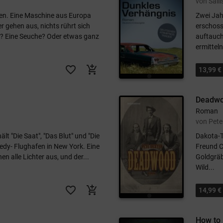
von Sall
fen. Eine Maschine aus Europa
Zwei Jah
er gehen aus, nichts rührt sich
erschosse
g? Eine Seuche? Oder etwas ganz
auftauch
ermitteln.
favorite_border
add_shopping_cart
13,99 €
Deadw
Roman
von Pete
lt "Die Saat", "Das Blut" und "Die
Dakota-T
dy- Flughafen in New York. Eine
Freund C
 alle Lichter aus, und der...
Goldgräb
Wild...
favorite_border
add_shopping_cart
14,99 €
How to 