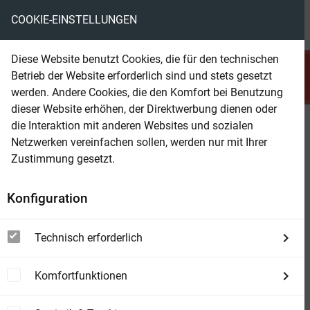
COOKIE-EINSTELLUNGEN
menu
local_library
favorite
shopping_cart
account_circle
Diese Website benutzt Cookies, die für den technischen
search
Betrieb der Website erforderlich sind und stets gesetzt
Suchen
werden. Andere Cookies, die den Komfort bei Benutzung
dieser Website erhöhen, der Direktwerbung dienen oder
die Interaktion mit anderen Websites und sozialen
Beam Shop
Zu "Dörte Fuchs, Jutta Orth"
Netzwerken vereinfachen sollen, werden nur mit Ihrer
wurden
1
Artikel gefunden!
Zustimmung gesetzt.
Konfiguration
view_module
view_list
view_week
DETAILS
LISTE
BOXEN
Technisch erforderlich
Sortierung
filter_list
FILTER
Komfortfunktionen
Natural Cooking