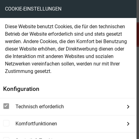
COOKIE-EINSTELLUNGEN
menu
local_library
favorite
shopping_cart
account_circle
Diese Website benutzt Cookies, die für den technischen
search
Betrieb der Website erforderlich sind und stets gesetzt
Suchen
werden. Andere Cookies, die den Komfort bei Benutzung
dieser Website erhöhen, der Direktwerbung dienen oder
die Interaktion mit anderen Websites und sozialen
Beam Shop
Zu "Frank Maddox" wurden
199
Netzwerken vereinfachen sollen, werden nur mit Ihrer
Artikel gefunden!
Zustimmung gesetzt.
Konfiguration
view_module
view_list
view_week
DETAILS
LISTE
BOXEN
Technisch erforderlich
Sortierung
filter_list
FILTER
Komfortfunktionen
Der Mann mit der Pistole: Wildwest Story