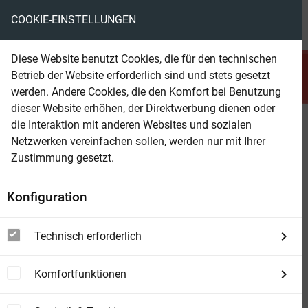
COOKIE-EINSTELLUNGEN
menu
local_library
favorite
shopping_cart
account_circle
Diese Website benutzt Cookies, die für den technischen
search
Betrieb der Website erforderlich sind und stets gesetzt
Suchen
werden. Andere Cookies, die den Komfort bei Benutzung
dieser Website erhöhen, der Direktwerbung dienen oder
die Interaktion mit anderen Websites und sozialen
Beam Shop
Zu "Ján Mesároš" wurden
2
Netzwerken vereinfachen sollen, werden nur mit Ihrer
Artikel gefunden!
Zustimmung gesetzt.
Konfiguration
view_module
view_list
view_week
DETAILS
LISTE
BOXEN
Technisch erforderlich
Sortierung
filter_list
FILTER
Komfortfunktionen
The Maasai have God in the freezer