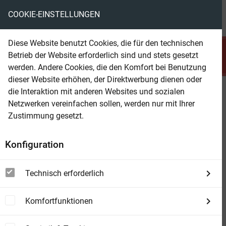
COOKIE-EINSTELLUNGEN
menu
local_library
favorite
shopping_cart
account_circle
Diese Website benutzt Cookies, die für den technischen
search
Betrieb der Website erforderlich sind und stets gesetzt
Suchen
werden. Andere Cookies, die den Komfort bei Benutzung
dieser Website erhöhen, der Direktwerbung dienen oder
die Interaktion mit anderen Websites und sozialen
Beam Shop
Zu "Jonas Saul" wurden
3
Artikel
Netzwerken vereinfachen sollen, werden nur mit Ihrer
gefunden!
Zustimmung gesetzt.
Konfiguration
view_module
view_list
view_week
DETAILS
LISTE
BOXEN
Technisch erforderlich
Sortierung
filter_list
FILTER
Komfortfunktionen
La Donna Nella Foresta