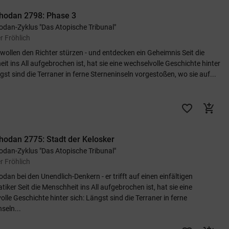
hodan 2798: Phase 3
odan-Zyklus "Das Atopische Tribunal"
r Fröhlich
 wollen den Richter stürzen - und entdecken ein Geheimnis Seit die
t ins All aufgebrochen ist, hat sie eine wechselvolle Geschichte hinter
gst sind die Terraner in ferne Sterneninseln vorgestoßen, wo sie auf...
favorite_border
add_shopping_cart
hodan 2775: Stadt der Kelosker
odan-Zyklus "Das Atopische Tribunal"
r Fröhlich
dan bei den Unendlich-Denkern - er trifft auf einen einfältigen
ker Seit die Menschheit ins All aufgebrochen ist, hat sie eine
lle Geschichte hinter sich: Längst sind die Terraner in ferne
seln...