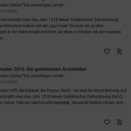
odan-Zyklus "Die Jenzeitigen Lande"
r Fröhlich
Erde schreibt man das Jahr 1518 Neuer Galaktischer Zeitrechnung
ie Menschen haben mit der Liga Freier Terraner ein großes
ich in der Milchstraße errichtet; sie leben in Frieden mit den meisten
n...
favorite_border
add_shopping_cart
hodan 2816: Die galaktischen Architekten
odan-Zyklus "Die Jenzeitigen Lande"
r Fröhlich
dan trifft die Erbauer der Purpur-Teufe - sie sind die letzte Rettung Auf
 schreibt man das Jahr 1518 Neuer Galaktischer Zeitrechnung (NGZ).
 haben Teile der Milchstraße besiedelt, Tausende Welten zählen sich...
favorite_border
add_shopping_cart