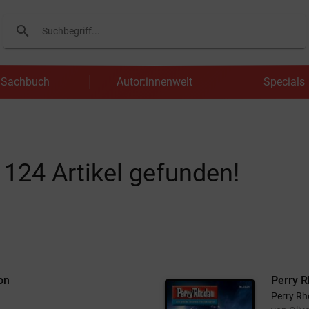
search
Suchen
Sachbuch
Autor:innenwelt
Specials
n
124
Artikel gefunden!
on
Perry R
Perry Rh