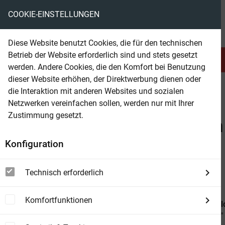
COOKIE-EINSTELLUNGEN
eBooks ohne DRM
Diese Website benutzt Cookies, die für den technischen
Betrieb der Website erforderlich sind und stets gesetzt
Serien & Abo
Belletristik
werden. Andere Cookies, die den Komfort bei Benutzung
dieser Website erhöhen, der Direktwerbung dienen oder
die Interaktion mit anderen Websites und sozialen
beam
Suchergebnis für Oliver Fröhlich
Netzwerken vereinfachen sollen, werden nur mit Ihrer
Zustimmung gesetzt.
Beam Shop
Zu "Oliver Fröhlich" wurde
Konfiguration
view_module
view_list
view_week
DETAILS
LISTE
BOXEN
Technisch erforderlich
Komfortfunktionen
Perry Rhodan 2853: Im falschen Babyl
Perry Rhodan-Zyklus "Die Jenzeitigen Lande"