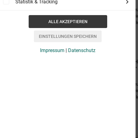
von Oliver Fröhlich
Statistik & Tracking
Auf der Erde schreibt man das Jahr 1518 Neu
(NGZ). Die Menschen haben mit der Liga Freie
Sternenreich in der Milchstraße errichtet; sie
bekannten...
2,49 €
Impressum
|
Datenschutz
Perry Rhodan 2865: Die Finale Stadt: H
Perry Rhodan-Zyklus "Die Jenzeitigen Lande"
von Oliver Fröhlich
Auf der Erde schreibt man das Jahr 1518 Neu
(NGZ). Die Menschen haben mit der Liga Freie
Sternenreich in der Milchstraße errichtet; sie
bekannten...
2,49 €
ATLAN Sternensplitter 1: Taucher im 