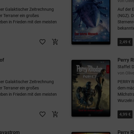
von Olive
er Galaktischer Zeitrechnung
Auf der 
r Terraner ein großes
(NGZ). D
 leben in Frieden mit den meisten
Sternenre
bekannte
favorite_border
add_shopping_cart
2,49 €
of
Perry R
Staffel: 
von Olive
er Galaktischer Zeitrechnung
PERRY RH
r Terraner ein großes
dem mäch
 leben in Frieden mit den meisten
Milchstr
Wurzeln i
favorite_border
add_shopping_cart
4,99 €
Lavastrom
Perry 