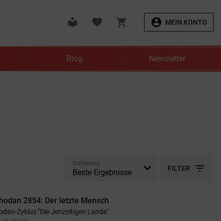
local_library
favorite
shopping_cart
account_circle
MEIN KONTO
Blog
Newsletter
Sortierung
filter_list
FILTER
hodan 2854: Der letzte Mensch
odan-Zyklus "Die Jenzeitigen Lande"