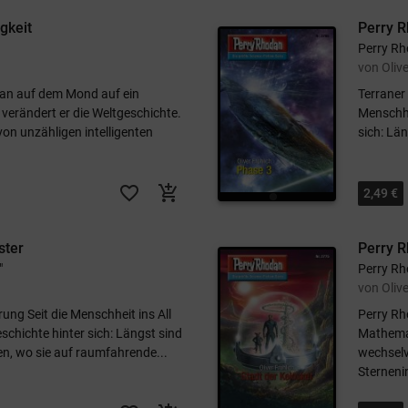
gkeit
Perry R
Perry Rh
von Olive
dan auf dem Mond auf ein
Terraner
verändert er die Weltgeschichte.
Menschhei
von unzähligen intelligenten
sich: Län
favorite_border
add_shopping_cart
2,49 €
ster
Perry R
"
Perry Rh
von Olive
ung Seit die Menschheit ins All
Perry Rho
schichte hinter sich: Längst sind
Mathemati
en, wo sie auf raumfahrende...
wechselvo
Sternenin