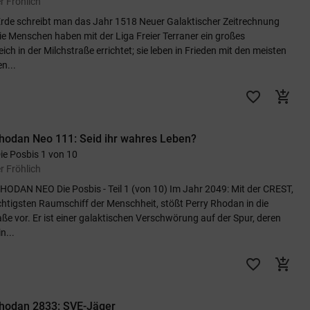
r Fröhlich
Erde schreibt man das Jahr 1518 Neuer Galaktischer Zeitrechnung
ie Menschen haben mit der Liga Freier Terraner ein großes
ich in der Milchstraße errichtet; sie leben in Frieden mit den meisten
n...
favorite_border
add_shopping_cart
hodan Neo 111: Seid ihr wahres Leben?
Die Posbis 1 von 10
r Fröhlich
ODAN NEO Die Posbis - Teil 1 (von 10) Im Jahr 2049: Mit der CREST,
tigsten Raumschiff der Menschheit, stößt Perry Rhodan in die
aße vor. Er ist einer galaktischen Verschwörung auf der Spur, deren
n...
favorite_border
add_shopping_cart
Rhodan 2833: SVE-Jäger