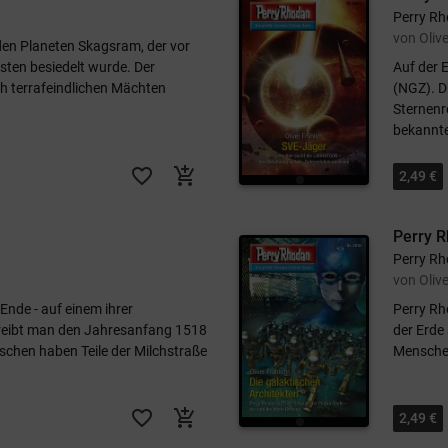
Perry Rh
von Olive
en Planeten Skagsram, der vor
sten besiedelt wurde. Der
Auf der 
ch terrafeindlichen Mächten
(NGZ). D
Sternenre
bekannte
favorite_border
add_shopping_cart
2,49 €
Perry R
Perry Rh
von Olive
Ende - auf einem ihrer
Perry Rho
hreibt man den Jahresanfang 1518
der Erde
chen haben Teile der Milchstraße
Menschen
favorite_border
add_shopping_cart
2,49 €