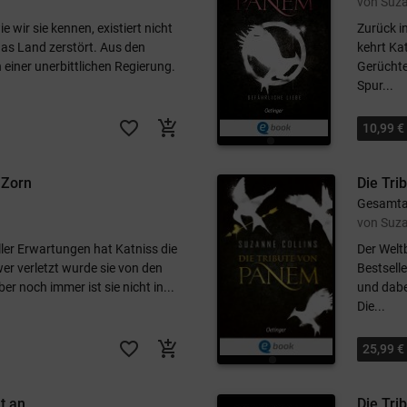
von Suza
e wir sie kennen, existiert nicht
Zurück i
as Land zerstört. Aus den
kehrt Kat
einer unerbittlichen Regierung.
Gerüchte
Spur...
favorite_border
add_shopping_cart
10,99 €
 Zorn
Die Tri
Gesamt
von Suza
ller Erwartungen hat Katniss die
Der Welt
er verletzt wurde sie von den
Bestselle
ber noch immer ist sie nicht in...
und dabe
Die...
favorite_border
add_shopping_cart
25,99 €
t an
Die Tri