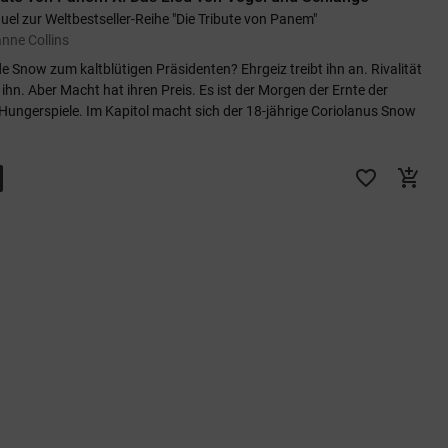
uel zur Weltbestseller-Reihe "Die Tribute von Panem"
nne Collins
e Snow zum kaltblütigen Präsidenten? Ehrgeiz treibt ihn an. Rivalität
 ihn. Aber Macht hat ihren Preis. Es ist der Morgen der Ernte der
Hungerspiele. Im Kapitol macht sich der 18-jährige Coriolanus Snow
favorite_border
add_shopping_cart