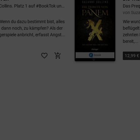
Das 5. Buch der Bestsellerreihe von Suzanne Collins. Platz 1 auf #BookTok und auf der SPIEGEL-Bestsellerliste
Das Preq
von Suza
Wenn du dazu bestimmt bist, alles
Wie wurd
ich dann noch, zu kämpfen? Als der
beflügelt
erspiele anbricht, erfasst Angst...
zehnten 
bereit,...
favorite_border
add_shopping_cart
12,99 €