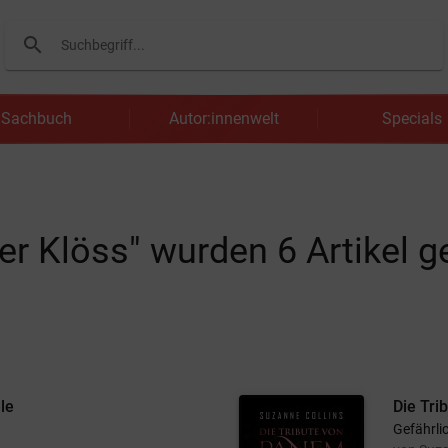
search
Suchen
Sachbuch
Autor:innenwelt
Specials
ter Klöss" wurden
6
Artikel g
le
Die Tri
Gefährli