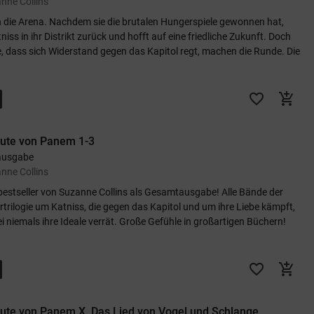
nne Collins
n die Arena. Nachdem sie die brutalen Hungerspiele gewonnen hat,
niss in ihr Distrikt zurück und hofft auf eine friedliche Zukunft. Doch
, dass sich Widerstand gegen das Kapitol regt, machen die Runde. Die
favorite_border
add_shopping_cart
bute von Panem 1-3
ausgabe
nne Collins
bestseller von Suzanne Collins als Gesamtausgabe! Alle Bände der
rtrilogie um Katniss, die gegen das Kapitol und um ihre Liebe kämpft,
i niemals ihre Ideale verrät. Große Gefühle in großartigen Büchern!
favorite_border
add_shopping_cart
bute von Panem X. Das Lied von Vogel und Schlange