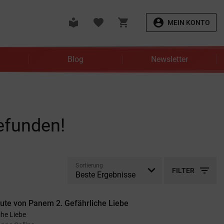
local_library
favorite
shopping_cart
account_circle
MEIN KONTO
Blog
Newsletter
efunden!
Sortierung
filter_list
FILTER
bute von Panem 2. Gefährliche Liebe
che Liebe