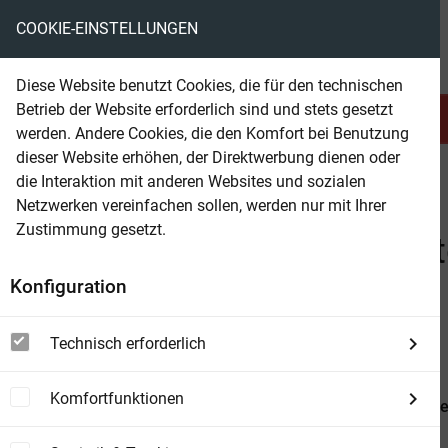
COOKIE-EINSTELLUNGEN
eBooks ohne DRM
Diese Website benutzt Cookies, die für den technischen
Betrieb der Website erforderlich sind und stets gesetzt
Serien & Abo
Belletristik
werden. Andere Cookies, die den Komfort bei Benutzung
dieser Website erhöhen, der Direktwerbung dienen oder
die Interaktion mit anderen Websites und sozialen
beam
Suchergebnis für Sylke Hachmeister, Peter Klöss
Netzwerken vereinfachen sollen, werden nur mit Ihrer
Zustimmung gesetzt.
Beam Shop
Zu "Sylke Hachmeister, Pe
Konfiguration
view_module
view_list
view_week
DETAILS
LISTE
BOXEN
Technisch erforderlich
Komfortfunktionen
Die Tribute von Panem 1. Tödliche Spie
Tödliche Spiele