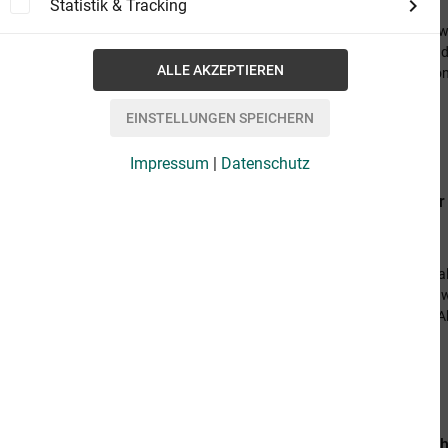
von Suzanne Collins
Statistik & Tracking
Lasset die Hungerspiele beginnen! Die Welt, wi
mehr. Kriege und Naturkatastrophen haben d
Trümmern ist Panem entstanden, geführt von 
Alljährlich...
10,99 €
Impressum
|
Datenschutz
Die Tribute von Panem 3. Flammender
Flammender Zorn
von Suzanne Collins
Der Spotttölpel im letzten Kampf. Entgegen a
Hungerspiele zum zweiten Mal überlebt. Schw
Rebellen befreit und in Distrikt 13 gebracht. A
10,99 €
Die Tribute von Panem L. Der Tag brich