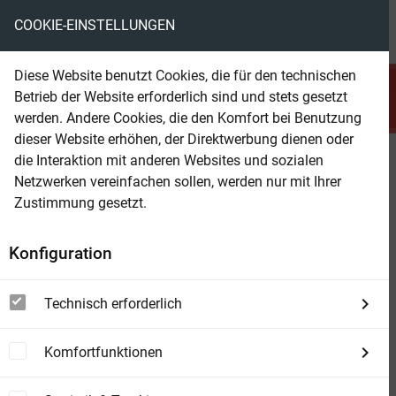
COOKIE-EINSTELLUNGEN
menu
local_library
favorite
shopping_cart
account_circle
Diese Website benutzt Cookies, die für den technischen
search
Betrieb der Website erforderlich sind und stets gesetzt
Suchen
werden. Andere Cookies, die den Komfort bei Benutzung
dieser Website erhöhen, der Direktwerbung dienen oder
die Interaktion mit anderen Websites und sozialen
Beam Shop
Jerry Cotton 3602
Netzwerken vereinfachen sollen, werden nur mit Ihrer
Die Spur des Bären
Zustimmung gesetzt.
Konfiguration
Technisch erforderlich
Komfortfunktionen