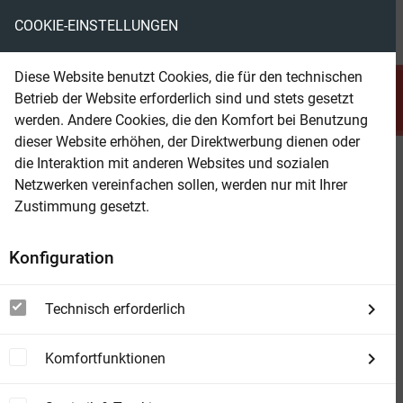
COOKIE-EINSTELLUNGEN
menu
local_library
favorite
shopping_cart
account_circle
Diese Website benutzt Cookies, die für den technischen
search
Betrieb der Website erforderlich sind und stets gesetzt
Suchen
werden. Andere Cookies, die den Komfort bei Benutzung
dieser Website erhöhen, der Direktwerbung dienen oder
die Interaktion mit anderen Websites und sozialen
Beam Shop
Perry Rhodan Neo 388: Der
Netzwerken vereinfachen sollen, werden nur mit Ihrer
dunkle Imperator
Zustimmung gesetzt.
Staffel: Artefakte
Konfiguration
Technisch erforderlich
Komfortfunktionen