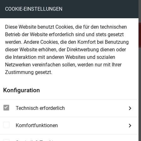
COOKIE-EINSTELLUNGEN
menu
local_library
favorite
shopping_cart
account_circle
Diese Website benutzt Cookies, die für den technischen
search
Betrieb der Website erforderlich sind und stets gesetzt
Suchen
werden. Andere Cookies, die den Komfort bei Benutzung
dieser Website erhöhen, der Direktwerbung dienen oder
die Interaktion mit anderen Websites und sozialen
Beam Shop
Perry Rhodan Neo 307: Tanz der
Netzwerken vereinfachen sollen, werden nur mit Ihrer
Magnetare
Zustimmung gesetzt.
Staffel: Chronopuls
Konfiguration
Technisch erforderlich
Komfortfunktionen