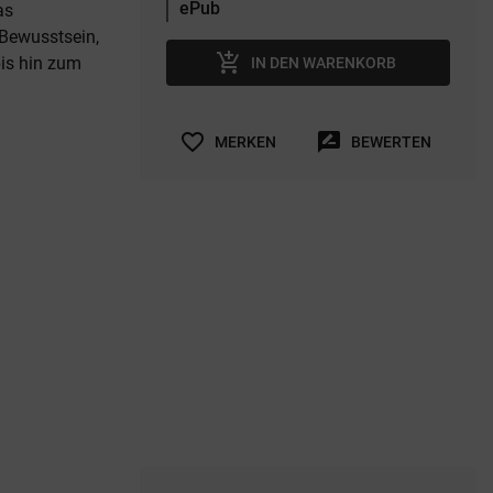
as
Bewusstsein,
add_shopping_cart
bis hin zum
IN DEN WARENKORB
favorite_border
rate_review
MERKEN
BEWERTEN