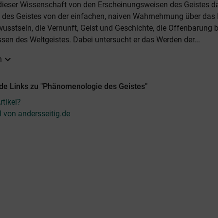
 dieser Wissenschaft von den Erscheinungsweisen des Geistes d
 des Geistes von der einfachen, naiven Wahrnehmung über das 
usstsein, die Vernunft, Geist und Geschichte, die Offenbarung 
sen des Weltgeistes. Dabei untersucht er das Werden der...
expand_more
n
de Links zu "Phänomenologie des Geistes"
tikel?
l von andersseitig.de