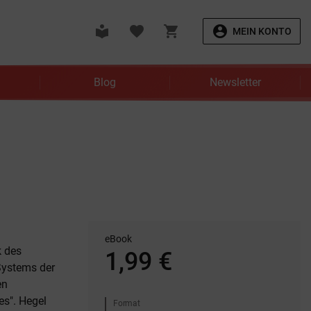
local_library
favorite
shopping_cart
account_circle
MEIN KONTO
Blog
Newsletter
eBook
k des
1,99 €
 Systems der
en
es". Hegel
Format