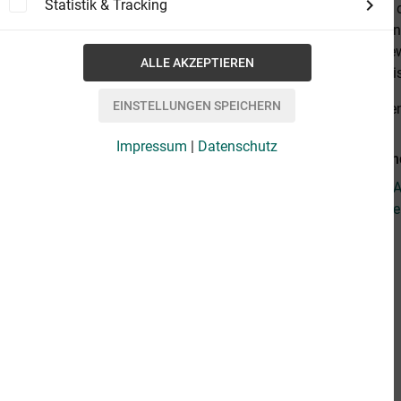
Statistik & Tracking
entwickelt in
Emporsteigen
das Selbstbew
absoluten Wis
alles anzeige
Impressum
|
Datenschutz
Weiterführen
Fragen zum Ar
Weitere Artike