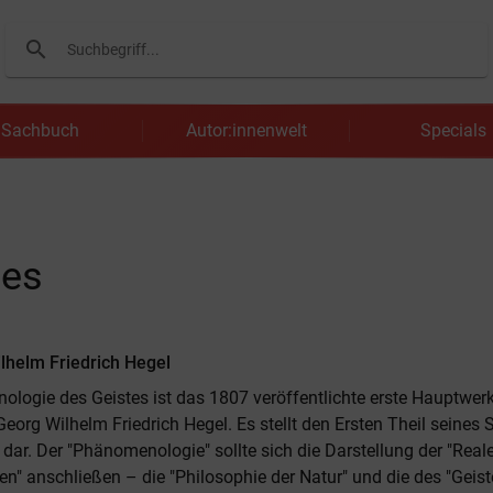
search
Suchen
Sachbuch
Autor:innenwelt
Specials
tes
lhelm Friedrich Hegel
logie des Geistes ist das 1807 veröffentlichte erste Hauptwer
eorg Wilhelm Friedrich Hegel. Es stellt den Ersten Theil seines
dar. Der "Phänomenologie" sollte sich die Darstellung der "Real
n" anschließen – die "Philosophie der Natur" und die des "Geist