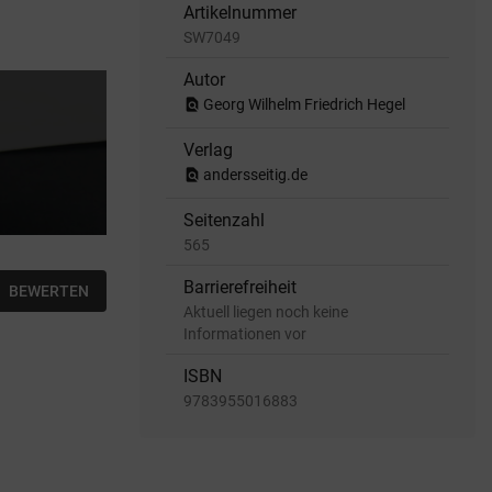
Artikelnummer
SW7049
Autor
find_in_page
Georg Wilhelm Friedrich Hegel
Verlag
find_in_page
andersseitig.de
Seitenzahl
565
Barrierefreiheit
BEWERTEN
Aktuell liegen noch keine
Informationen vor
ISBN
9783955016883