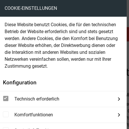
COOKIE-EINSTELLUNGEN
eBooks ohne DRM
Diese Website benutzt Cookies, die für den technischen
Betrieb der Website erforderlich sind und stets gesetzt
Serien & Abo
Belletristik
werden. Andere Cookies, die den Komfort bei Benutzung
dieser Website erhöhen, der Direktwerbung dienen oder
die Interaktion mit anderen Websites und sozialen
beam
Sachbuch
Diverses
Netzwerken vereinfachen sollen, werden nur mit Ihrer
Zustimmung gesetzt.
Beam Shop
Phänomenologie des Geis
Konfiguration
Von
Georg Wi
Technisch erforderlich
Die Phänomeno
Philosophen G
Komfortfunktionen
Wissenschaft 
Wissenschafte