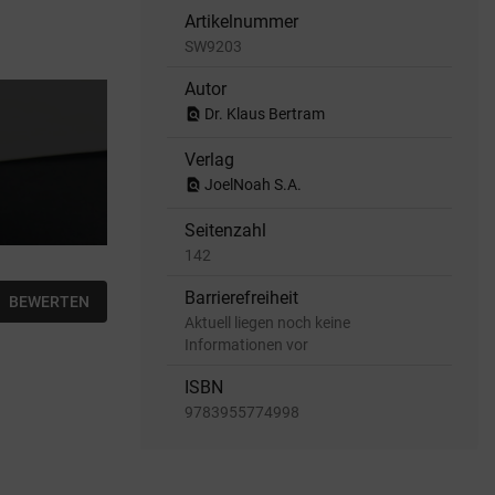
Artikelnummer
SW9203
Autor
find_in_page
Dr. Klaus Bertram
Verlag
find_in_page
JoelNoah S.A.
Seitenzahl
142
Barrierefreiheit
BEWERTEN
Aktuell liegen noch keine
Informationen vor
ISBN
9783955774998