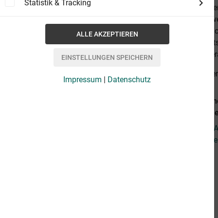
Statistik & Tracking
Schilddrüse e
Ist die Stoff
unterschiedli
Stress, Angst
Körpertempera
alles anzeige
Impressum
|
Datenschutz
Weiterführen
wirkungsvoll
Fragen zum Ar
Weitere Artik