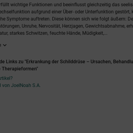
rfüllt wichtige Funktionen und beeinflusst gleichzeitig das seeli
wechselfunktion aufgrund einer Über- oder Unterfunktion gestört,
che Symptome auftreten. Diese können sich wie folgt äußern: D
störungen, Unruhe, Nervosität, Herzjagen, Gewichtsabnahme, er
tur, starkes Schwitzen, feuchte Hände, Müdigkeit,...
expand_more
n
de Links zu "Erkrankung der Schilddrüse – Ursachen, Behandl
e Therapieformen"
tikel?
el von JoelNoah S.A.