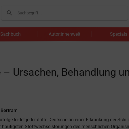
search
Suchen
Sachbuch
Autor:innenwelt
Specials
e – Ursachen, Behandlung un
s Bertram
ufolge leidet jeder dritte Deutsche an einer Erkrankung der Schild
er häufigsten Stoffwechselstörungen des menschlichen Organis