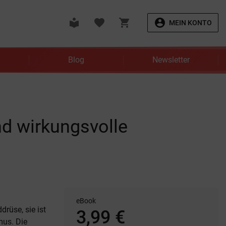
local_library
favorite
shopping_cart
account_circle
MEIN KONTO
Blog
Newsletter
d wirkungsvolle
eBook
drüse, sie ist
3,99 €
mus. Die