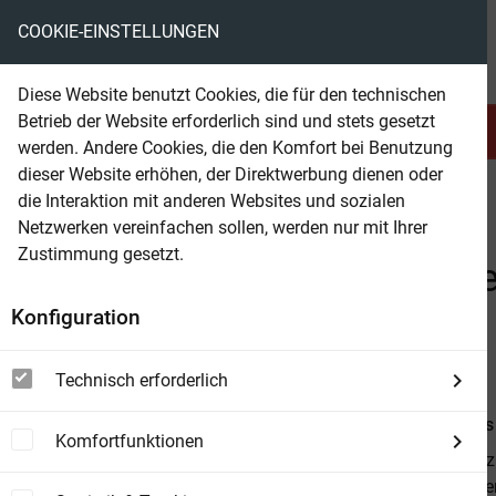
COOKIE-EINSTELLUNGEN
eBooks ohne DRM
Diese Website benutzt Cookies, die für den technischen
Betrieb der Website erforderlich sind und stets gesetzt
Serien & Abo
Belletristik
werden. Andere Cookies, die den Komfort bei Benutzung
dieser Website erhöhen, der Direktwerbung dienen oder
die Interaktion mit anderen Websites und sozialen
beam
Sachbuch
Medizin
Netzwerken vereinfachen sollen, werden nur mit Ihrer
Zustimmung gesetzt.
Beam Shop
Erkrankung der Schilddrüs
Konfiguration
Therapieformen
Technisch erforderlich
Von
Dr. Klau
Komfortfunktionen
Einer Studie z
damit eine d