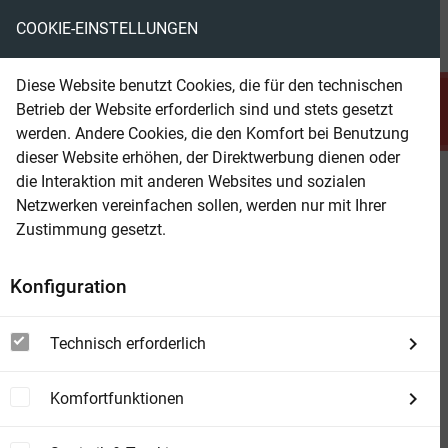
COOKIE-EINSTELLUNGEN
menu
local_library
favorite
shopping_cart
account_circle
Diese Website benutzt Cookies, die für den technischen
search
Betrieb der Website erforderlich sind und stets gesetzt
Suchen
werden. Andere Cookies, die den Komfort bei Benutzung
dieser Website erhöhen, der Direktwerbung dienen oder
die Interaktion mit anderen Websites und sozialen
Beam Shop
Die Texas-Klapperschlange
Netzwerken vereinfachen sollen, werden nur mit Ihrer
Crotalus atrox
Zustimmung gesetzt.
Konfiguration
Technisch erforderlich
Komfortfunktionen