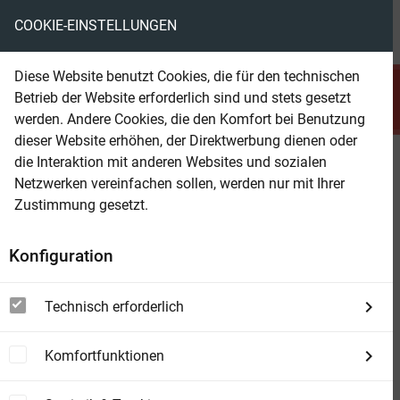
COOKIE-EINSTELLUNGEN
menu
local_library
favorite
shopping_cart
account_circle
Diese Website benutzt Cookies, die für den technischen
search
Betrieb der Website erforderlich sind und stets gesetzt
Suchen
werden. Andere Cookies, die den Komfort bei Benutzung
dieser Website erhöhen, der Direktwerbung dienen oder
die Interaktion mit anderen Websites und sozialen
Beam Shop
Jules Vernes Kapitän Nemo -
Netzwerken vereinfachen sollen, werden nur mit Ihrer
Neue Abenteuer 04: Krakatau
Zustimmung gesetzt.
stirbt
Konfiguration
Technisch erforderlich
Komfortfunktionen