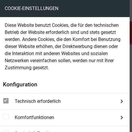
COOKIE-EINSTELLUNGEN
menu
local_library
favorite
shopping_cart
account_circle
Diese Website benutzt Cookies, die für den technischen
search
Betrieb der Website erforderlich sind und stets gesetzt
Suchen
werden. Andere Cookies, die den Komfort bei Benutzung
dieser Website erhöhen, der Direktwerbung dienen oder
die Interaktion mit anderen Websites und sozialen
Beam Shop
Buffalo Bill und der geheime
Netzwerken vereinfachen sollen, werden nur mit Ihrer
Schatz: Western
Zustimmung gesetzt.
Konfiguration
Technisch erforderlich
Komfortfunktionen