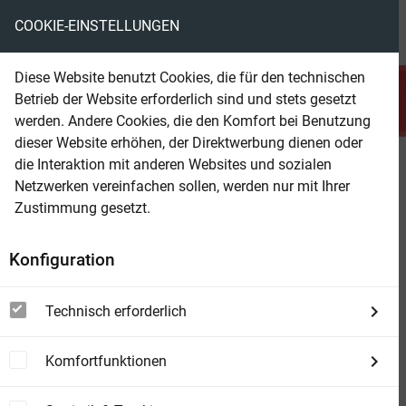
COOKIE-EINSTELLUNGEN
menu
local_library
favorite
shopping_cart
account_circle
Diese Website benutzt Cookies, die für den technischen
search
Betrieb der Website erforderlich sind und stets gesetzt
Suchen
werden. Andere Cookies, die den Komfort bei Benutzung
dieser Website erhöhen, der Direktwerbung dienen oder
die Interaktion mit anderen Websites und sozialen
Beam Shop
Sie nannten ihn Arizona Ames:
Netzwerken vereinfachen sollen, werden nur mit Ihrer
Zane Grey Western
Zustimmung gesetzt.
Konfiguration
Technisch erforderlich
Komfortfunktionen