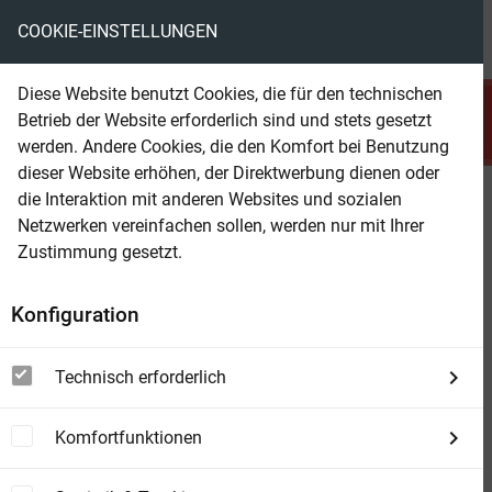
COOKIE-EINSTELLUNGEN
menu
local_library
favorite
shopping_cart
account_circle
Diese Website benutzt Cookies, die für den technischen
search
Betrieb der Website erforderlich sind und stets gesetzt
Suchen
werden. Andere Cookies, die den Komfort bei Benutzung
dieser Website erhöhen, der Direktwerbung dienen oder
die Interaktion mit anderen Websites und sozialen
Beam Shop
Drei Super Western Februar 2026
Netzwerken vereinfachen sollen, werden nur mit Ihrer
Zustimmung gesetzt.
Konfiguration
Technisch erforderlich
Komfortfunktionen