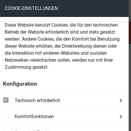
COOKIE-EINSTELLUNGEN
menu
local_library
favorite
shopping_cart
account_circle
Diese Website benutzt Cookies, die für den technischen
search
Betrieb der Website erforderlich sind und stets gesetzt
Suchen
werden. Andere Cookies, die den Komfort bei Benutzung
dieser Website erhöhen, der Direktwerbung dienen oder
die Interaktion mit anderen Websites und sozialen
Beam Shop
Super Western 5er Band 1023 -
Netzwerken vereinfachen sollen, werden nur mit Ihrer
Fünf gute Western
Zustimmung gesetzt.
Konfiguration
Technisch erforderlich
Komfortfunktionen