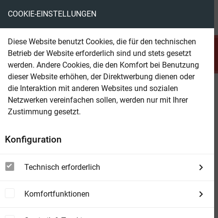
COOKIE-EINSTELLUNGEN
menu
local_library
favorite
shopping_cart
account_circle
Diese Website benutzt Cookies, die für den technischen
search
Betrieb der Website erforderlich sind und stets gesetzt
Suchen
werden. Andere Cookies, die den Komfort bei Benutzung
dieser Website erhöhen, der Direktwerbung dienen oder
die Interaktion mit anderen Websites und sozialen
Beam Shop
Asmus Sempers Jugendland
Netzwerken vereinfachen sollen, werden nur mit Ihrer
Meisterwerke der Klassischen Literatur
Zustimmung gesetzt.
Konfiguration
Technisch erforderlich
Komfortfunktionen