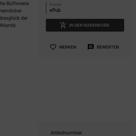
lte Buffonerie
Format
heimlicher
ebesglück der
add_shopping_cart
Atlantik.
IN DEN WARENKORB
favorite_border
rate_review
MERKEN
BEWERTEN
Artikelnummer