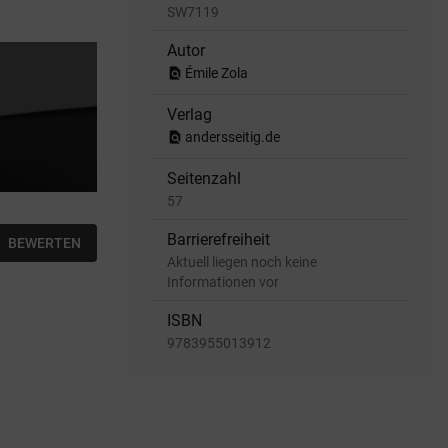
SW7119
Autor
find_in_page
Émile Zola
Verlag
find_in_page
andersseitig.de
Seitenzahl
57
Barrierefreiheit
BEWERTEN
Aktuell liegen noch keine
Informationen vor
ISBN
9783955013912