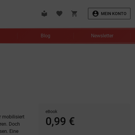
local_library
favorite
shopping_cart
account_circle
MEIN KONTO
Blog
Newsletter
eBook
 mobilisiert
0,99 €
eren. Doch
sen. Eine