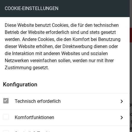
COOKIE-EINSTELLUNGEN
eBooks ohne DRM
Diese Website benutzt Cookies, die für den technischen
Betrieb der Website erforderlich sind und stets gesetzt
Serien & Abo
Belletristik
werden. Andere Cookies, die den Komfort bei Benutzung
dieser Website erhöhen, der Direktwerbung dienen oder
die Interaktion mit anderen Websites und sozialen
beam
Belletristik
Belletristik allgemein
Netzwerken vereinfachen sollen, werden nur mit Ihrer
Zustimmung gesetzt.
Beam Shop
Der große Michu
Konfiguration
zwei Erzählungen
Technisch erforderlich
Von
Émile Zo
Der große Mic
Komfortfunktionen
die Jungens, 
schnell wurde