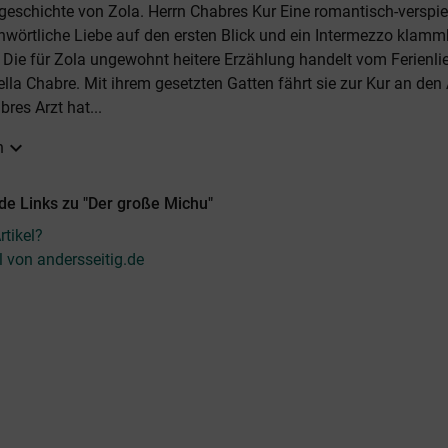
eschichte von Zola. Herrn Chabres Kur Eine romantisch-verspie
chwörtliche Liebe auf den ersten Blick und ein Intermezzo klamm
 Die für Zola ungewohnt heitere Erzählung handelt vom Ferienli
lla Chabre. Mit ihrem gesetzten Gatten fährt sie zur Kur an den 
res Arzt hat...
expand_more
n
de Links zu "Der große Michu"
tikel?
l von andersseitig.de