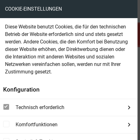
COOKIE-EINSTELLUNGEN
menu
local_library
favorite
shopping_cart
account_circle
Diese Website benutzt Cookies, die für den technischen
search
Betrieb der Website erforderlich sind und stets gesetzt
Suchen
werden. Andere Cookies, die den Komfort bei Benutzung
dieser Website erhöhen, der Direktwerbung dienen oder
die Interaktion mit anderen Websites und sozialen
Beam Shop
Der deutsche Herzog
Netzwerken vereinfachen sollen, werden nur mit Ihrer
Meisterwerke der Klassischen Literatur
Zustimmung gesetzt.
Konfiguration
Technisch erforderlich
Komfortfunktionen