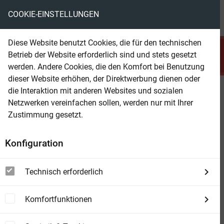
COOKIE-EINSTELLUNGEN
menu
local_library
favorite
shopping_cart
account_circle
Diese Website benutzt Cookies, die für den technischen
search
Betrieb der Website erforderlich sind und stets gesetzt
Suchen
werden. Andere Cookies, die den Komfort bei Benutzung
dieser Website erhöhen, der Direktwerbung dienen oder
die Interaktion mit anderen Websites und sozialen
Beam Shop
Puppenhaus
Netzwerken vereinfachen sollen, werden nur mit Ihrer
Novelle
Zustimmung gesetzt.
Konfiguration
Technisch erforderlich
Komfortfunktionen