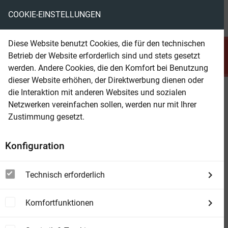
COOKIE-EINSTELLUNGEN
menu
local_library
favorite
shopping_cart
account_circle
Diese Website benutzt Cookies, die für den technischen
search
Betrieb der Website erforderlich sind und stets gesetzt
Suchen
werden. Andere Cookies, die den Komfort bei Benutzung
dieser Website erhöhen, der Direktwerbung dienen oder
die Interaktion mit anderen Websites und sozialen
Beam Shop
Suche nach den Spuren eines
Netzwerken vereinfachen sollen, werden nur mit Ihrer
Selbstmordes
Zustimmung gesetzt.
Konfiguration
Technisch erforderlich
Komfortfunktionen