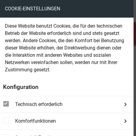
COOKIE-EINSTELLUNGEN
menu
local_library
favorite
shopping_cart
account_circle
Diese Website benutzt Cookies, die für den technischen
search
Betrieb der Website erforderlich sind und stets gesetzt
Suchen
werden. Andere Cookies, die den Komfort bei Benutzung
dieser Website erhöhen, der Direktwerbung dienen oder
die Interaktion mit anderen Websites und sozialen
Beam Shop
Joseph Fouché Bildnis eines
Netzwerken vereinfachen sollen, werden nur mit Ihrer
politischen Menschen
Zustimmung gesetzt.
Konfiguration
Technisch erforderlich
Komfortfunktionen