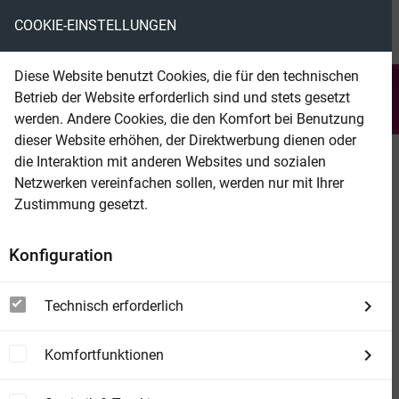
COOKIE-EINSTELLUNGEN
menu
local_library
favorite
shopping_cart
account_circle
Diese Website benutzt Cookies, die für den technischen
search
Betrieb der Website erforderlich sind und stets gesetzt
Suchen
werden. Andere Cookies, die den Komfort bei Benutzung
dieser Website erhöhen, der Direktwerbung dienen oder
die Interaktion mit anderen Websites und sozialen
Beam Shop
666 Sex-Witze - Vol. 2
Netzwerken vereinfachen sollen, werden nur mit Ihrer
... noch mehr erotischer Lese-Spaß!
Zustimmung gesetzt.
Konfiguration
Technisch erforderlich
Komfortfunktionen