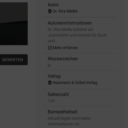
Autor
find_in_page
Dr. Rita Mielke
Autoreninformationen
Dr. Rita Mielke arbeitet als
Journalistin und Autorin für Buch-
und…
open_in_new
Mehr erfahren
Wasserzeichen
BEWERTEN
ja
Verlag
find_in_page
Naumann & Göbel Verlag
Seitenzahl
128
Barrierefreiheit
Aktuell liegen noch keine
Informationen vor