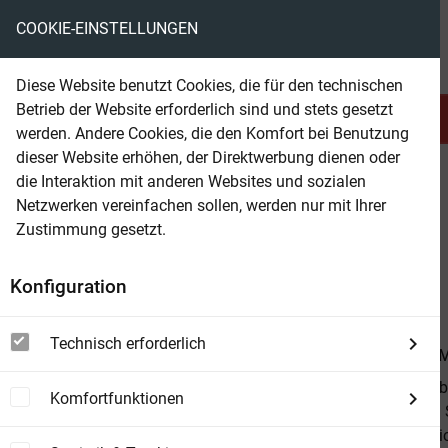
COOKIE-EINSTELLUNGEN
eBooks ohne DRM
Diese Website benutzt Cookies, die für den technischen
Betrieb der Website erforderlich sind und stets gesetzt
Serien & Abo
Belletristik
werden. Andere Cookies, die den Komfort bei Benutzung
dieser Website erhöhen, der Direktwerbung dienen oder
die Interaktion mit anderen Websites und sozialen
beam
Sachbuch
Medizin
Netzwerken vereinfachen sollen, werden nur mit Ihrer
Zustimmung gesetzt.
Beam Shop
Top 50 Hausmittel
Konfiguration
Wirksame Heilkräfte aus der Natur
Technisch erforderlich
Von
Dr. Rita 
Einfache Selb
Komfortfunktionen
werden auch S
genau das Ric