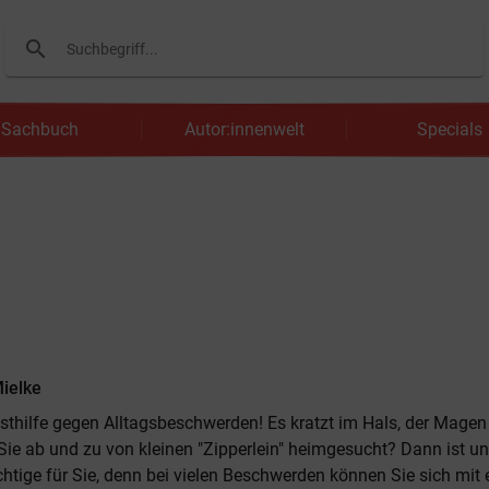
search
Suchen
Sachbuch
Autor:innenwelt
Specials
Mielke
sthilfe gegen Alltagsbeschwerden! Es kratzt im Hals, der Magen 
ie ab und zu von kleinen "Zipperlein" heimgesucht? Dann ist u
htige für Sie, denn bei vielen Beschwerden können Sie sich mit