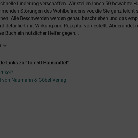
chnelle Linderung verschaffen. Wir stellen Ihnen 50 bewährte H
menden Störungen des Wohlbefindens vor, die Sie ganz leicht s
önnen. Alle Beschwerden werden genau beschrieben und das emp
d detailliert mit Wirkung und Rezeptur vorgestellt. Abgerundet m
es Buch ein nützlicher Helfer gegen...
expand_more
n
e Links zu "Top 50 Hausmittel"
tikel?
el von Naumann & Göbel Verlag