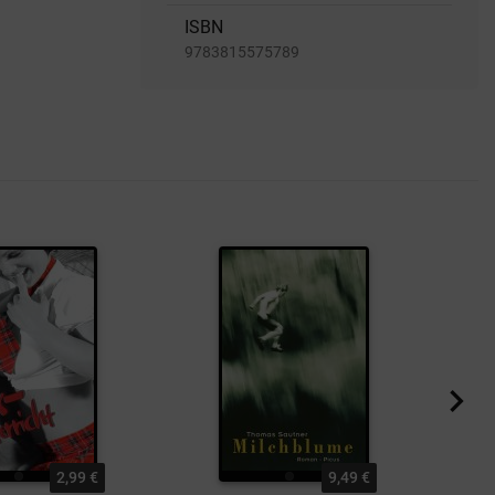
ISBN
9783815575789
2,99 €
9,49 €