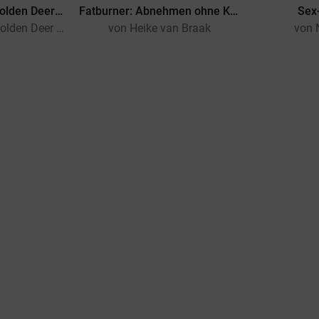
The Awakening (Golden Deer Classics)
Fatburner: Abnehmen ohne Kalorientabelle
Sex-
von Kate Chopin, Golden Deer Classics
von Heike van Braak
von 