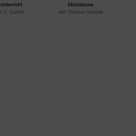
Unterricht
Milchblume
He
N. E. Gamer
von Thomas Sautner