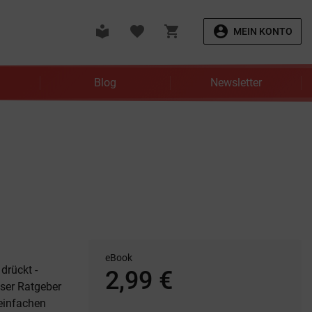
local_library
favorite
shopping_cart
account_circle
MEIN KONTO
Blog
Newsletter
eBook
drückt -
2,99 €
nser Ratgeber
 einfachen