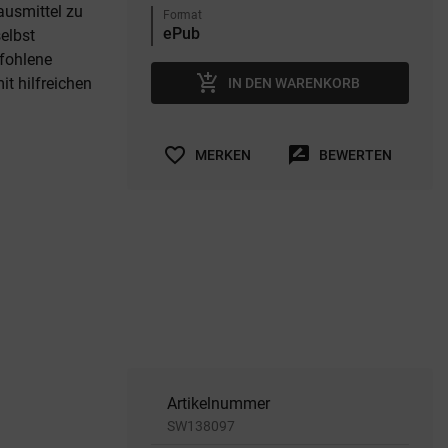
ausmittel zu
Format
elbst
fohlene
add_shopping_cart
it hilfreichen
IN DEN WARENKORB
favorite_border
rate_review
MERKEN
BEWERTEN
Artikelnummer
SW138097