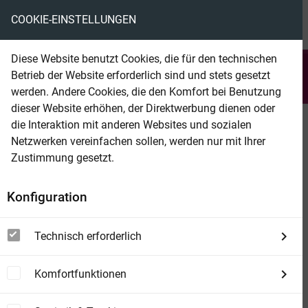
COOKIE-EINSTELLUNGEN
menu
local_library
favorite
shopping_cart
account_circle
Diese Website benutzt Cookies, die für den technischen
search
Betrieb der Website erforderlich sind und stets gesetzt
Suchen
werden. Andere Cookies, die den Komfort bei Benutzung
dieser Website erhöhen, der Direktwerbung dienen oder
die Interaktion mit anderen Websites und sozialen
Beam Shop
Die wahrgewordene Fantasie
Netzwerken vereinfachen sollen, werden nur mit Ihrer
Explizite erotische Kurzgeschichten mit
Zustimmung gesetzt.
Hentai-Illustrationen
Konfiguration
Technisch erforderlich
Komfortfunktionen