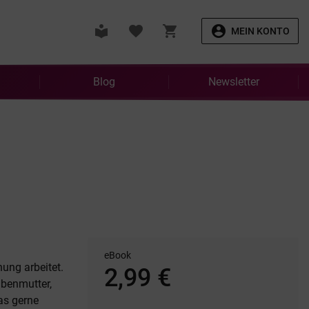
local_library
favorite
shopping_cart
account_circle
MEIN KONTO
Blog
Newsletter
eBook
nung arbeitet.
2,99 €
abenmutter,
as gerne