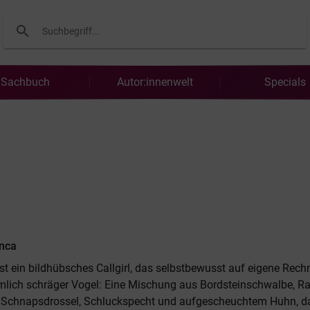
search
Suchen
Sachbuch
Autor:innenwelt
Specials
nca
ist ein bildhübsches Callgirl, das selbstbewusst auf eigene Rech
iemlich schräger Vogel: Eine Mischung aus Bordsteinschwalbe, R
r, Schnapsdrossel, Schluckspecht und aufgescheuchtem Huhn, d