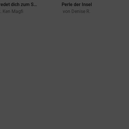
Sabine überredet dich zum Swingerclub
Perle der Insel
M
. Ken Magfi
von Denise R.
von