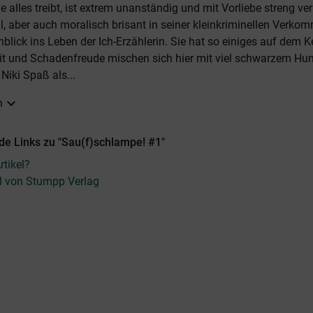
e alles treibt, ist extrem unanständig und mit Vorliebe streng ve
, aber auch moralisch brisant in seiner kleinkriminellen Verkom
inblick ins Leben der Ich-Erzählerin. Sie hat so einiges auf dem K
eit und Schadenfreude mischen sich hier mit viel schwarzem Hum
iki Spaß als...
expand_more
n
de Links zu "Sau(f)schlampe! #1"
tikel?
el von Stumpp Verlag