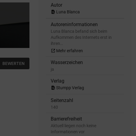
Autor
find_in_page
Luna Blanca
Autoreninformationen
Luna Blanca befand sich beim
Aufkommen des Internets erst in
ihren…
open_in_new
Mehr erfahren
Wasserzeichen
BEWERTEN
ja
Verlag
find_in_page
Stumpp Verlag
Seitenzahl
140
Barrierefreiheit
Aktuell liegen noch keine
Informationen vor