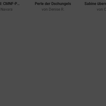
3 in 1 Sammelband: CMNF-Party, Eine Affäre in Berlin, Dirty Dreams
Perle der Dschungels
 Navara
von Denise R.
von C