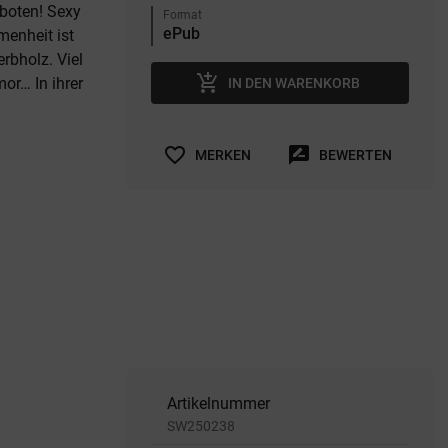
rboten! Sexy
Format
menheit ist
erbholz. Viel
add_shopping_cart
or… In ihrer
IN DEN WARENKORB
favorite_border
rate_review
MERKEN
BEWERTEN
Artikelnummer
SW250238