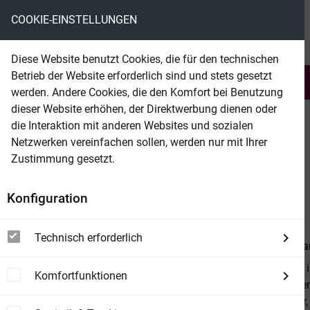
COOKIE-EINSTELLUNGEN
eBooks ohne DRM
Diese Website benutzt Cookies, die für den technischen
Betrieb der Website erforderlich sind und stets gesetzt
Serien & Abo
Belletristik
werden. Andere Cookies, die den Komfort bei Benutzung
dieser Website erhöhen, der Direktwerbung dienen oder
die Interaktion mit anderen Websites und sozialen
beam
Belletristik
Erotik
Erotik allgemein
Netzwerken vereinfachen sollen, werden nur mit Ihrer
Zustimmung gesetzt.
Beam Shop
Sau(f)schlampe! #1
Konfiguration
Roman von Luna Blanca
Technisch erforderlich
Von
Luna Bla
Niki Wolpers 
Komfortfunktionen
Sie ist ein z
frecher Elste