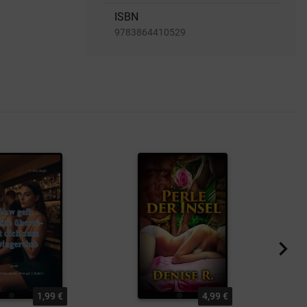
ISBN
9783864410529
1,99 €
4,99 €