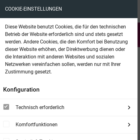
COOKIE-EINSTELLUNGEN
menu
local_library
favorite
shopping_cart
account_circle
Diese Website benutzt Cookies, die für den technischen
search
Betrieb der Website erforderlich sind und stets gesetzt
Suchen
werden. Andere Cookies, die den Komfort bei Benutzung
dieser Website erhöhen, der Direktwerbung dienen oder
die Interaktion mit anderen Websites und sozialen
Beam Shop
Erpresst! In alle Löcher gefickt
Netzwerken vereinfachen sollen, werden nur mit Ihrer
Zustimmung gesetzt.
Konfiguration
Technisch erforderlich
Komfortfunktionen