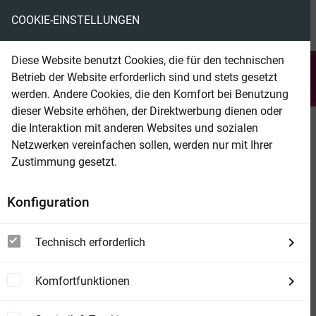
COOKIE-EINSTELLUNGEN
menu
local_library
favorite
shopping_cart
account_circle
Diese Website benutzt Cookies, die für den technischen
search
Betrieb der Website erforderlich sind und stets gesetzt
Suchen
werden. Andere Cookies, die den Komfort bei Benutzung
dieser Website erhöhen, der Direktwerbung dienen oder
die Interaktion mit anderen Websites und sozialen
Beam Shop
Damiens Herz
Netzwerken vereinfachen sollen, werden nur mit Ihrer
Ein Erotikthriller (BDSM)
Zustimmung gesetzt.
Konfiguration
Technisch erforderlich
Komfortfunktionen