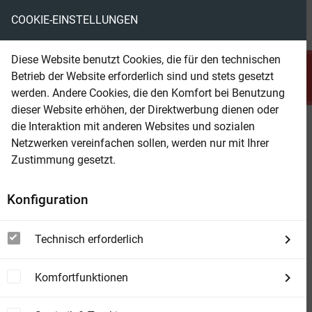
COOKIE-EINSTELLUNGEN
menu
local_library
favorite
shopping_cart
account_circle
Diese Website benutzt Cookies, die für den technischen
search
Betrieb der Website erforderlich sind und stets gesetzt
Suchen
werden. Andere Cookies, die den Komfort bei Benutzung
dieser Website erhöhen, der Direktwerbung dienen oder
die Interaktion mit anderen Websites und sozialen
Beam Shop
Drachenelfen - Die letzten
Netzwerken vereinfachen sollen, werden nur mit Ihrer
Eiskrieger
Zustimmung gesetzt.
Drachenelfen Band 4
Konfiguration
Technisch erforderlich
Komfortfunktionen