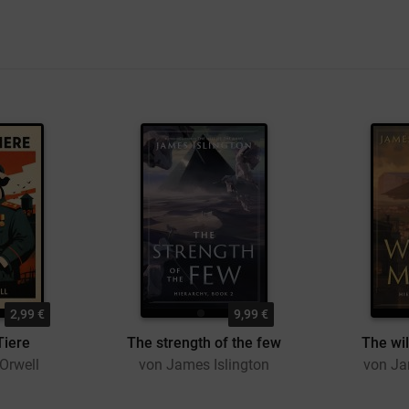
2,99 €
9,99 €
Tiere
The strength of the few
The wil
Orwell
von James Islington
von Ja