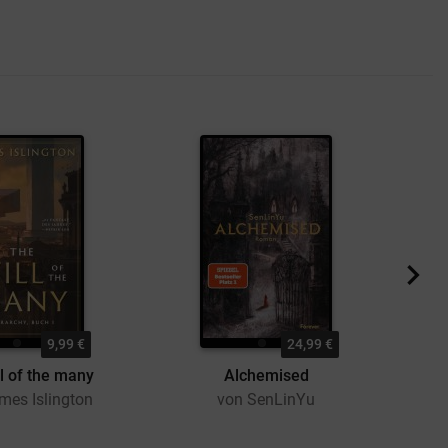
9,99 €
24,99 €
l of the many
Alchemised
U
mes Islington
von SenLinYu
v