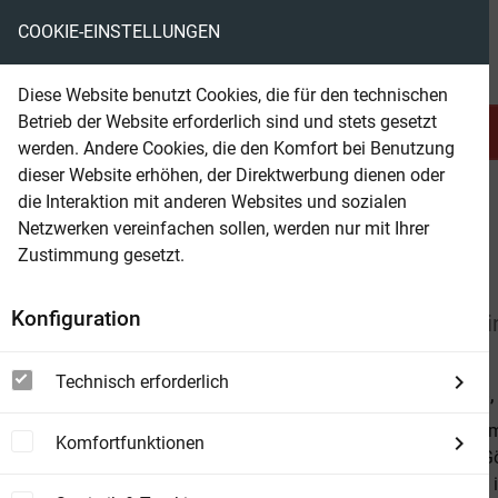
COOKIE-EINSTELLUNGEN
eBooks ohne DRM
Diese Website benutzt Cookies, die für den technischen
Betrieb der Website erforderlich sind und stets gesetzt
Serien & Abo
Belletristik
werden. Andere Cookies, die den Komfort bei Benutzung
dieser Website erhöhen, der Direktwerbung dienen oder
die Interaktion mit anderen Websites und sozialen
beam
Belletristik
Fantasy
Fantasy allgemein
Netzwerken vereinfachen sollen, werden nur mit Ihrer
Zustimmung gesetzt.
Beam Shop
Nordnacht
Konfiguration
Die Saga der Blutgeschworenen - Die große Wik
Technisch erforderlich
Von
Gwynne,
The Witcher m
Komfortfunktionen
nordischen G
England und i