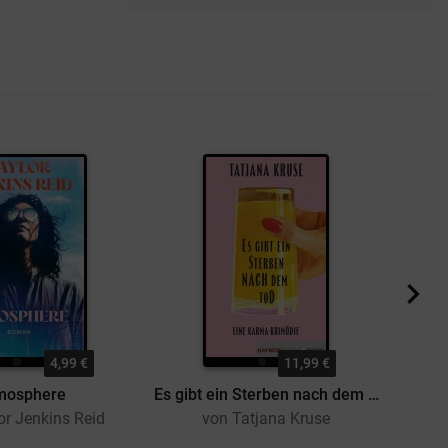
4,99 €
11,99 €
mosphere
Es gibt ein Sterben nach dem Tod
Gei
or Jenkins Reid
von Tatjana Kruse