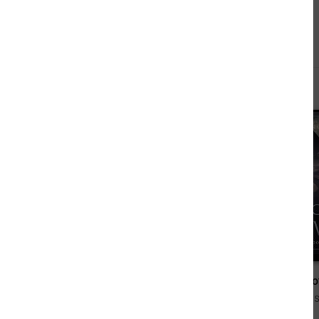
Andere kauften auch
9,99 €
The sword of Kaigen: Eine theonitische Kriegsgeschichte
The strength o
von M. L. Wang
von James Is