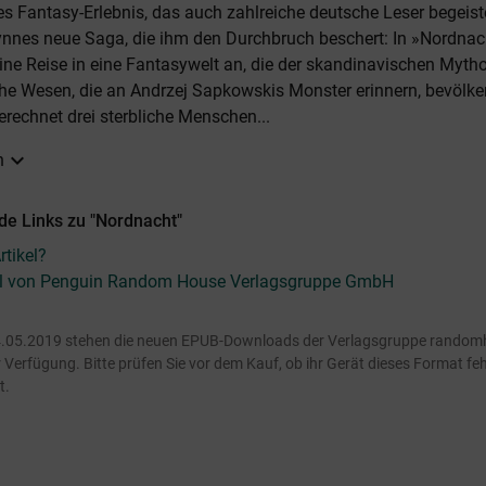
Fantasy-Erlebnis, das auch zahlreiche deutsche Leser begeister
nnes neue Saga, die ihm den Durchbruch beschert: In »Nordnach
ine Reise in eine Fantasywelt an, die der skandinavischen Mytho
che Wesen, die an Andrzej Sapkowskis Monster erinnern, bevölke
rechnet drei sterbliche Menschen...
expand_more
n
de Links zu "Nordnacht"
tikel?
kel von Penguin Random House Verlagsgruppe GmbH
.05.2019 stehen die neuen EPUB-Downloads der Verlagsgruppe random
Verfügung. Bitte prüfen Sie vor dem Kauf, ob ihr Gerät dieses Format fehl
t.