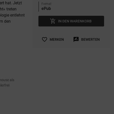
t hat. Jetzt
Format
t« treten
logie entlehnt
add_shopping_cart
rn den
IN DEN WARENKORB
favorite_border
rate_review
MERKEN
BEWERTEN
house als
erfrei