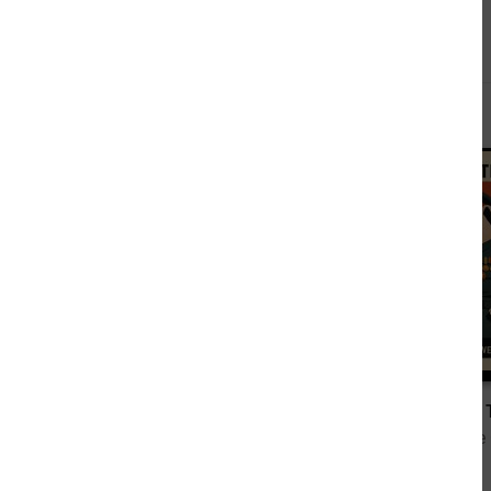
Andere sahen sich auch an
12,99 €
Blutnacht
Farm der 
von Gwynne, John
von George 