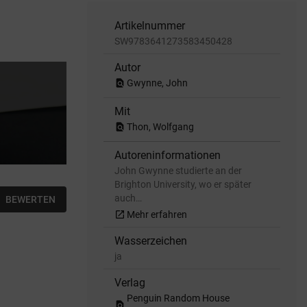
Artikelnummer
SW9783641273583450428
Autor
find_in_page
Gwynne, John
Mit
find_in_page
Thon, Wolfgang
Autoreninformationen
John Gwynne studierte an der
Brighton University, wo er später
auch…
BEWERTEN
open_in_new
Mehr erfahren
Wasserzeichen
ja
Verlag
Penguin Random House
find_in_page