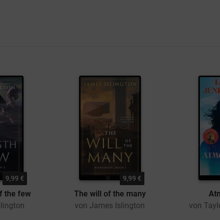
9,99 €
9,99 €
f the few
The will of the many
At
lington
von James Islington
von Tayl