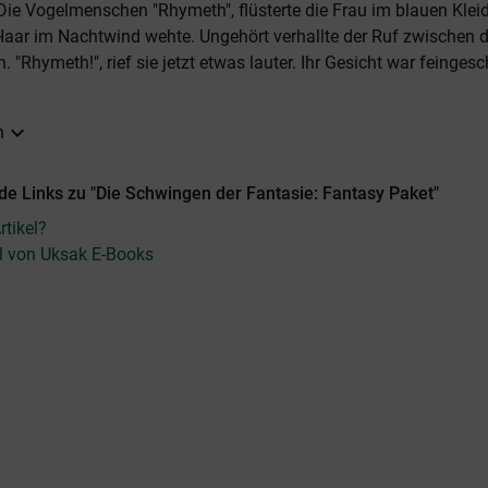
: Die Vogelmenschen "Rhymeth", flüsterte die Frau im blauen Kleid
Haar im Nachtwind wehte. Ungehört verhallte der Ruf zwischen 
 "Rhymeth!", rief sie jetzt etwas lauter. Ihr Gesicht war feinges
expand_more
n
de Links zu "Die Schwingen der Fantasie: Fantasy Paket"
tikel?
el von Uksak E-Books