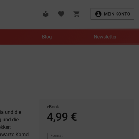
local_library
favorite
shopping_cart
account_circle
MEIN KONTO
Blog
Newsletter
eBook
ia und die
4,99 €
g und die
ekker:
chwarze Kamel
Format