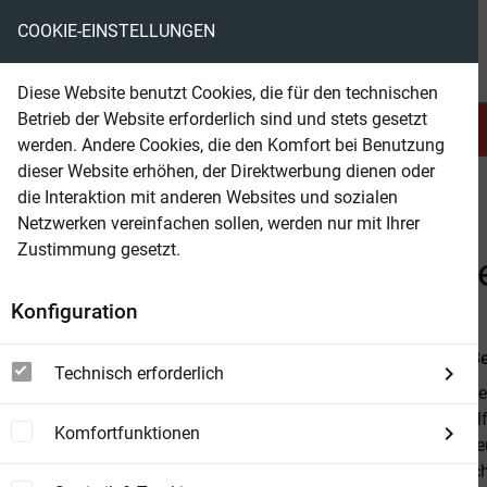
COOKIE-EINSTELLUNGEN
eBooks ohne DRM
Diese Website benutzt Cookies, die für den technischen
Betrieb der Website erforderlich sind und stets gesetzt
Serien & Abo
Belletristik
werden. Andere Cookies, die den Komfort bei Benutzung
dieser Website erhöhen, der Direktwerbung dienen oder
die Interaktion mit anderen Websites und sozialen
beam
Belletristik
Fantasy
Fantasy allgemein
Netzwerken vereinfachen sollen, werden nur mit Ihrer
Zustimmung gesetzt.
Beam Shop
Die Schwingen der Fantasi
Konfiguration
Von
Alfred Be
Technisch erforderlich
Dieser Band e
Mondhexe Alfr
Komfortfunktionen
Sekte der Erl
Dämonenrache