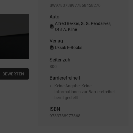
SW9783738977868458270
Autor
Alfred Bekker, G. G. Pendarves,
find_in_page
Otis A. Kline
Verlag
find_in_page
Uksak E-Books
Seitenzahl
800
BEWERTEN
Barrierefreiheit
Keine Angabe: Keine
Informationen zur Barrierefreiheit
bereitgestellt
ISBN
9783738977868