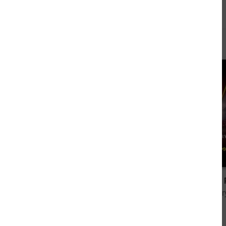
Andere kauften auch
1,99 €
Der Brocken aus dem All: Kosmischer Overkill 1
von W. A. Hary, Alfred Bekker, Hendrik M. Bekker