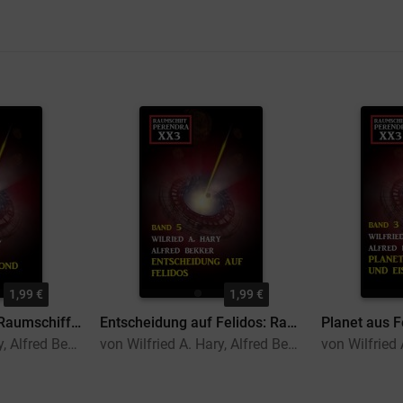
1,99 €
1,99 €
Der Piratenmond: Raumschiff Perendra XX3 - Band 4
Entscheidung auf Felidos: Raumschiff Perendra XX3 - Band 5
von Wilfried A. Hary, Alfred Bekker
von Wilfried A. Hary, Alfred Bekker