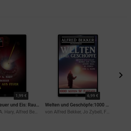
1,99 €
6,99 €
Planet aus Feuer und Eis: Raumschiff Perendra XX3 - Band 3
Welten und Geschöpfe:1000 Seiten SF Fantasy
von Wilfried A. Hary, Alfred Bekker
von Alfred Bekker, Jo Zybell, Francis Stevens, Arthur Leo Zagat, Otis A. Kline, Austin Hall, Homer Eon Flint