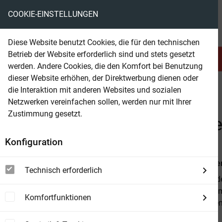
COOKIE-EINSTELLUNGEN
eBooks ohne DRM
Diese Website benutzt Cookies, die für den technischen
Betrieb der Website erforderlich sind und stets gesetzt
Serien & Abo
Belletristik
werden. Andere Cookies, die den Komfort bei Benutzung
dieser Website erhöhen, der Direktwerbung dienen oder
die Interaktion mit anderen Websites und sozialen
beam
Belletristik
Fantasy
Historische Fantasy
Netzwerken vereinfachen sollen, werden nur mit Ihrer
Zustimmung gesetzt.
Beam Shop
Der Wolf und die Sieben Ge
Konfiguration
Von
Gebrüde
Technisch erforderlich
Bevor sie in 
Sie dürfen ihm
Komfortfunktionen
dem schlauen T