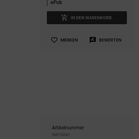
add_shopping_cart
IN DEN WARENKORB
favorite_border
rate_review
MERKEN
BEWERTEN
Artikelnummer
SW10041