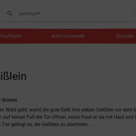
search
Suchen
Sachbuch
Autor:innenwelt
Specials
ißlein
r Grimm
den Wald geht, warnt die gute Geiß ihre sieben Geißlein vor dem 
 auf keinen Fall die Tür öffnen, sonst frisst er sie mit Haut und
ier gelingt es, die Geißlein zu überlisten ...