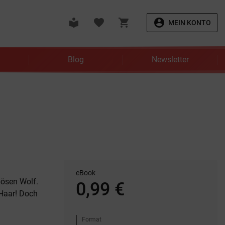
local_library
favorite
shopping_cart
account_circle
MEIN KONTO
Blog
Newsletter
eBook
bösen Wolf.
0,99 €
 Haar! Doch
Format