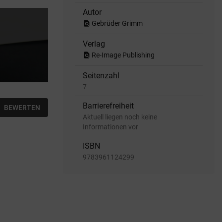
Autor
find_in_page
Gebrüder Grimm
Verlag
find_in_page
Re-Image Publishing
Seitenzahl
7
Barrierefreiheit
BEWERTEN
Aktuell liegen noch keine
Informationen vor
ISBN
9783961124299