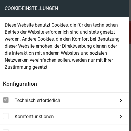
COOKIE-EINSTELLUNGEN
menu
local_library
favorite
shopping_cart
account_circle
Diese Website benutzt Cookies, die für den technischen
search
Betrieb der Website erforderlich sind und stets gesetzt
Suchen
werden. Andere Cookies, die den Komfort bei Benutzung
dieser Website erhöhen, der Direktwerbung dienen oder
die Interaktion mit anderen Websites und sozialen
Beam Shop
Frankenstein und Eva: Neuer
Netzwerken vereinfachen sollen, werden nur mit Ihrer
Urban Fantasy Roman 3
Zustimmung gesetzt.
Konfiguration
Technisch erforderlich
Komfortfunktionen