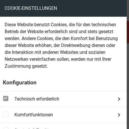
COOKIE-EINSTELLUNGEN
menu
local_library
favorite
shopping_cart
account_circle
Diese Website benutzt Cookies, die für den technischen
search
Betrieb der Website erforderlich sind und stets gesetzt
Suchen
werden. Andere Cookies, die den Komfort bei Benutzung
dieser Website erhöhen, der Direktwerbung dienen oder
die Interaktion mit anderen Websites und sozialen
Beam Shop
Tubal Cain
Netzwerken vereinfachen sollen, werden nur mit Ihrer
Zustimmung gesetzt.
Konfiguration
Technisch erforderlich
Komfortfunktionen