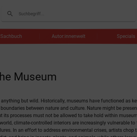
search
Suchen
Sachbuch
Autor:innenwelt
Specials
 the Museum
nything but wild. Historically, museums have functioned as key
 boundaries between nature and culture. Nature might be presen
t its processes must not be allowed to take hold within museum
orld, climate-controlled interiors are increasingly vulnerable to f
ures. In an effort to address environmental crises, artists chop 