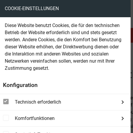
COOKIE-EINSTELLUNGEN
eBooks ohne DRM
Diese Website benutzt Cookies, die für den technischen
Betrieb der Website erforderlich sind und stets gesetzt
Serien & Abo
Belletristik
werden. Andere Cookies, die den Komfort bei Benutzung
dieser Website erhöhen, der Direktwerbung dienen oder
die Interaktion mit anderen Websites und sozialen
beam
Belletristik
Fremdsprachige Romane
Netzwerken vereinfachen sollen, werden nur mit Ihrer
Zustimmung gesetzt.
Beam Shop
Dehlia Hannah: Rewilding
Konfiguration
Vorbestellbar
Museums are a
Technisch erforderlich
production of
and image, bu
Komfortfunktionen
In a warming w
and power fail