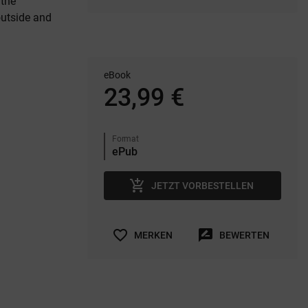
 the
outside and
eBook
23,99 €
Format
add_shopping_cart
JETZT VORBESTELLEN
favorite_border
rate_review
MERKEN
BEWERTEN