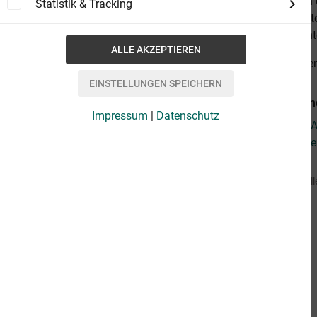
fill them with
Statistik & Tracking
institution al
off-screen, in
alles anzeige
Weiterführen
Impressum
|
Datenschutz
Fragen zum Ar
Weitere Artik
Vorbestell