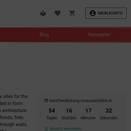
local_library
favorite
shopping_cart
account_circle
MEIN KONTO
Blog
Newsletter
 sites for the
Veröffentlichung voraussichtlich in
date_range
ted in form
54
16
17
32
 architecture.
loods, fires,
Tagen
Stunden
Minuten
Sekunden
through walls,
Ansicht wechseln
timer