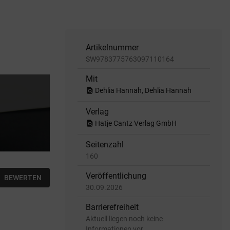
Artikelnummer
SW9783775763097110164
Mit
find_in_page
Dehlia Hannah, Dehlia Hannah
Verlag
find_in_page
Hatje Cantz Verlag GmbH
Seitenzahl
160
Veröffentlichung
BEWERTEN
30.09.2026
Barrierefreiheit
Aktuell liegen noch keine
Informationen vor