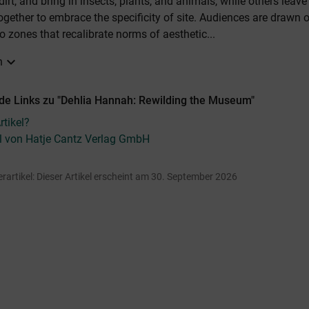
 dirt, and bring in insects, plants, and animals, while others leave
together to embrace the specificity of site. Audiences are drawn 
to zones that recalibrate norms of aesthetic...
expand_more
n
de Links zu "Dehlia Hannah: Rewilding the Museum"
tikel?
el von Hatje Cantz Verlag GmbH
erartikel: Dieser Artikel erscheint am 30. September 2026