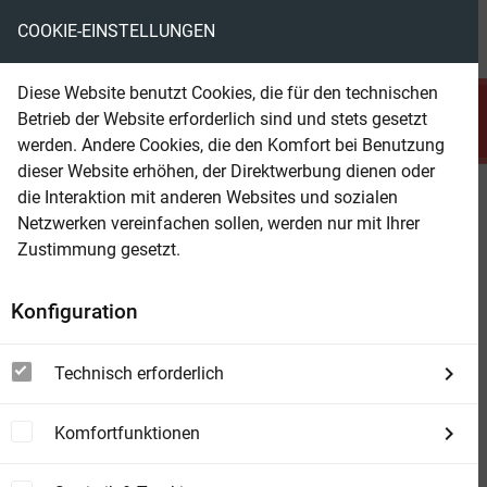
COOKIE-EINSTELLUNGEN
menu
local_library
favorite
shopping_cart
account_circle
Diese Website benutzt Cookies, die für den technischen
search
Betrieb der Website erforderlich sind und stets gesetzt
Suchen
werden. Andere Cookies, die den Komfort bei Benutzung
dieser Website erhöhen, der Direktwerbung dienen oder
die Interaktion mit anderen Websites und sozialen
Beam Shop
Operation Outer Space
Netzwerken vereinfachen sollen, werden nur mit Ihrer
Zustimmung gesetzt.
Konfiguration
Technisch erforderlich
Komfortfunktionen