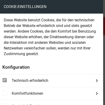
COOKIE-EINSTELLUNGEN
menu
local_library
favorite
shopping_cart
account_circle
Diese Website benutzt Cookies, die für den technischen
search
Betrieb der Website erforderlich sind und stets gesetzt
Suchen
werden. Andere Cookies, die den Komfort bei Benutzung
dieser Website erhöhen, der Direktwerbung dienen oder
die Interaktion mit anderen Websites und sozialen
Beam Shop
Die beliebtesten
Netzwerken vereinfachen sollen, werden nur mit Ihrer
Jungmädelgeschichten von Else
Zustimmung gesetzt.
Ury
Konfiguration
Die schönsten Geschichten für Mädchen:
Nesthäkchen-Reihe, Die beste Freundin, Die
Technisch erforderlich
Leseratte, Die kleine Samariterin, Erikas
Weihnachtspuppe, Fräulein Professor, Eine
Komfortfunktionen
kleine Heldin…