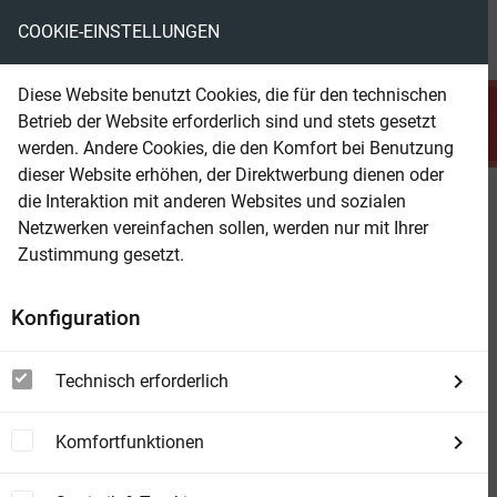
COOKIE-EINSTELLUNGEN
menu
local_library
favorite
shopping_cart
account_circle
Diese Website benutzt Cookies, die für den technischen
search
Betrieb der Website erforderlich sind und stets gesetzt
Suchen
werden. Andere Cookies, die den Komfort bei Benutzung
dieser Website erhöhen, der Direktwerbung dienen oder
die Interaktion mit anderen Websites und sozialen
Beam Shop
Die beliebtesten
Netzwerken vereinfachen sollen, werden nur mit Ihrer
Schulgeschichten für Kinder
Zustimmung gesetzt.
Nesthäkchen, Huschelchen, Elses erstes
Konfiguration
Konzert, Erikas Weihnachtspuppe, Das
Komödiantengretl, Jungfer Rührmichnichtan,
Technisch erforderlich
Eine kleine Heldin, Goldhänschen, Lotte
Naseweis, Lieschen Vogelscheuche und mehr
Komfortfunktionen