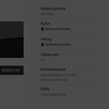
Artikelnummer
SW7543
Autor
find_in_page
Anthony Ekanem
Verlag
find_in_page
Anthony Ekanem
Seitenzahl
43
Barrierefreiheit
BEWERTEN
Aktuell liegen noch keine
Informationen vor
ISBN
9783958499324