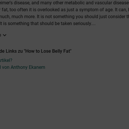
eimer's disease, and many other metabolic and vascular diseas
y fat, too often it is overlooked as just a symptom of age. It can,
ch, much more. It is not something you should just consider th
 It is something that should be taken seriously....
expand_more
n
e Links zu "How to Lose Belly Fat"
tikel?
kel von Anthony Ekanem