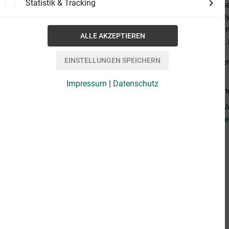
Statistik & Tracking
disease, Alzh
one likes bell
symptom of mu
getting older.
alles anzeige
Impressum
|
Datenschutz
Weiterführend
Fragen zum Ar
Weitere Arti