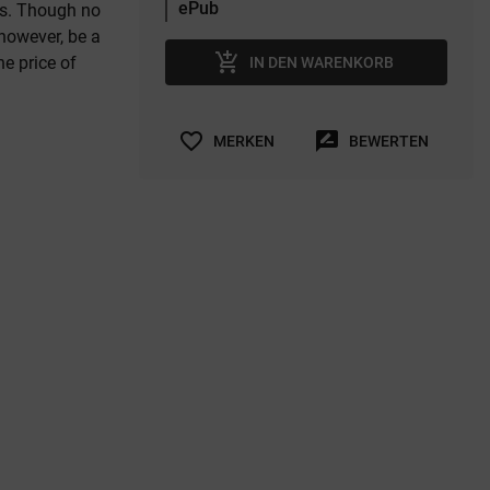
es. Though no
 however, be a
add_shopping_cart
e price of
IN DEN WARENKORB
favorite_border
rate_review
MERKEN
BEWERTEN