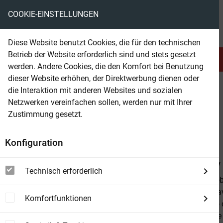
COOKIE-EINSTELLUNGEN
eBooks ohne DRM
Diese Website benutzt Cookies, die für den technischen
Betrieb der Website erforderlich sind und stets gesetzt
Serien & Abo
Belletristik
werden. Andere Cookies, die den Komfort bei Benutzung
dieser Website erhöhen, der Direktwerbung dienen oder
die Interaktion mit anderen Websites und sozialen
beam
Belletristik
Fremdsprachige Romane
Netzwerken vereinfachen sollen, werden nur mit Ihrer
Zustimmung gesetzt.
Beam Shop
How to Lose Belly Fat
Konfiguration
Von
Anthony
Technisch erforderlich
Abdominal obe
worldwide hav
Komfortfunktionen
by those two 
teens. People 