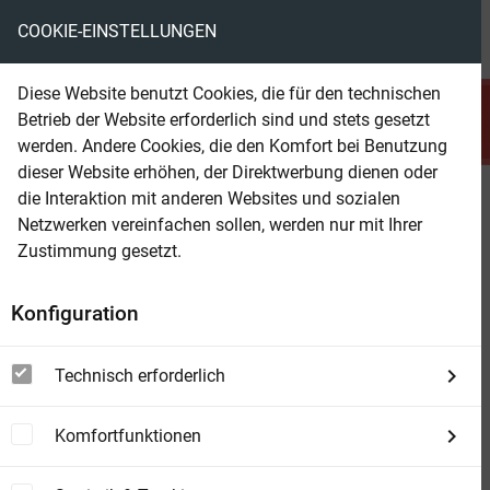
COOKIE-EINSTELLUNGEN
menu
local_library
favorite
shopping_cart
account_circle
Diese Website benutzt Cookies, die für den technischen
search
Betrieb der Website erforderlich sind und stets gesetzt
Suchen
werden. Andere Cookies, die den Komfort bei Benutzung
dieser Website erhöhen, der Direktwerbung dienen oder
die Interaktion mit anderen Websites und sozialen
Beam Shop
The Art and Attitude of Success
Netzwerken vereinfachen sollen, werden nur mit Ihrer
The last motivational book you need ever buy
Zustimmung gesetzt.
Konfiguration
Technisch erforderlich
Komfortfunktionen