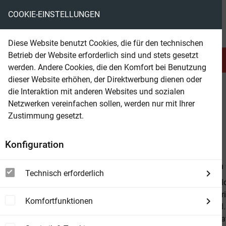
COOKIE-EINSTELLUNGEN
eBooks ohne DRM
Diese Website benutzt Cookies, die für den technischen
Betrieb der Website erforderlich sind und stets gesetzt
Serien & Abo
Belletristik
werden. Andere Cookies, die den Komfort bei Benutzung
dieser Website erhöhen, der Direktwerbung dienen oder
die Interaktion mit anderen Websites und sozialen
beam
Belletristik
Fremdsprachige Romane
Netzwerken vereinfachen sollen, werden nur mit Ihrer
Zustimmung gesetzt.
Beam Shop
My Heart is a Chainsaw
Konfiguration
Von
Stephen
Technisch erforderlich
A gripping, bl
combining Fri
Komfortfunktionen
the Evil Dead.
is one class 