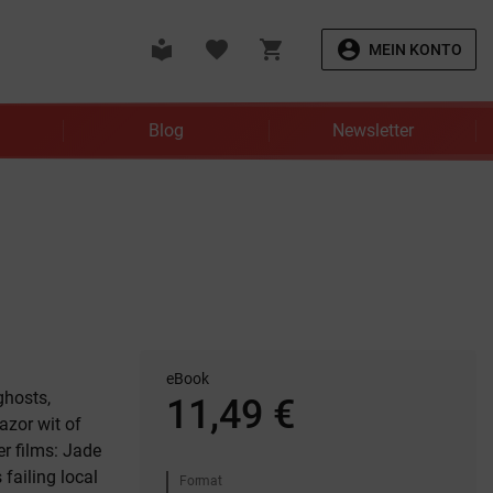
local_library
favorite
shopping_cart
account_circle
MEIN KONTO
Blog
Newsletter
eBook
ghosts,
11,49 €
azor wit of
er films: Jade
failing local
Format