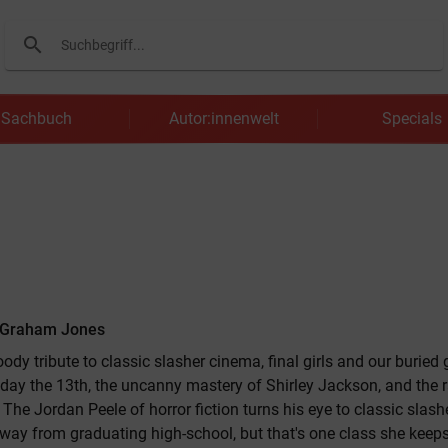
search
Suchen
Sachbuch
Autor:innenwelt
Specials
 Graham Jones
oody tribute to classic slasher cinema, final girls and our buried 
day the 13th, the uncanny mastery of Shirley Jackson, and the r
 The Jordan Peele of horror fiction turns his eye to classic slash
away from graduating high-school, but that's one class she keeps 