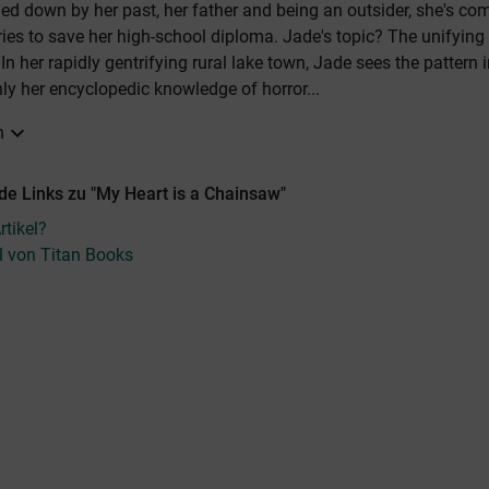
ged down by her past, her father and being an outsider, she's co
ries to save her high-school diploma. Jade's topic? The unifying
 In her rapidly gentrifying rural lake town, Jade sees the pattern 
nly her encyclopedic knowledge of horror...
expand_more
n
de Links zu "My Heart is a Chainsaw"
tikel?
el von Titan Books