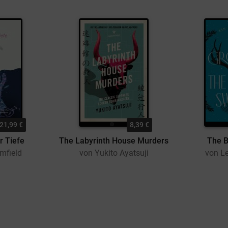
21,99 €
8,39 €
r Tiefe
The Labyrinth House Murders
The B
rmfield
von Yukito Ayatsuji
von L