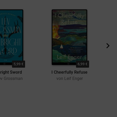
5,99 €
6,99 €
right Sword
I Cheerfully Refuse
ev Grossman
von Leif Enger
vo