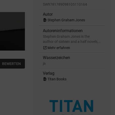
SW9781789098105110164
Autor
find_in_page
Stephen Graham Jones
Autoreninformationen
Stephen Graham Jones is the
author of sixteen and a half novels,…
open_in_new
Mehr erfahren
Wasserzeichen
ja
BEWERTEN
Verlag
find_in_page
Titan Books