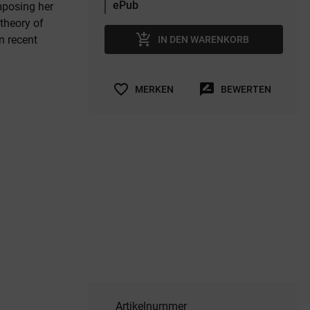
mposing her
 theory of
add_shopping_cart
in recent
IN DEN WARENKORB
favorite_border
rate_review
MERKEN
BEWERTEN
Artikelnummer