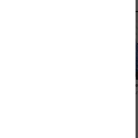
10,99 €
Tiger-Team - Piraten aus dem Weltall
Gestalten de
von Thomas Brezina
von Julia A