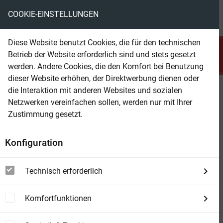
COOKIE-EINSTELLUNGEN
menu
local_library
favorite
shopping_cart
account_circle
Diese Website benutzt Cookies, die für den technischen
search
Betrieb der Website erforderlich sind und stets gesetzt
Suchen
werden. Andere Cookies, die den Komfort bei Benutzung
dieser Website erhöhen, der Direktwerbung dienen oder
die Interaktion mit anderen Websites und sozialen
Beam Shop
Soulfuckers!
Netzwerken vereinfachen sollen, werden nur mit Ihrer
Zustimmung gesetzt.
Konfiguration
Technisch erforderlich
Komfortfunktionen