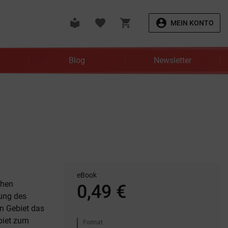
local_library
favorite
shopping_cart
account_circle
MEIN KONTO
Blog
Newsletter
eBook
chen
0,49 €
lung des
en Gebiet das
biet zum
Format