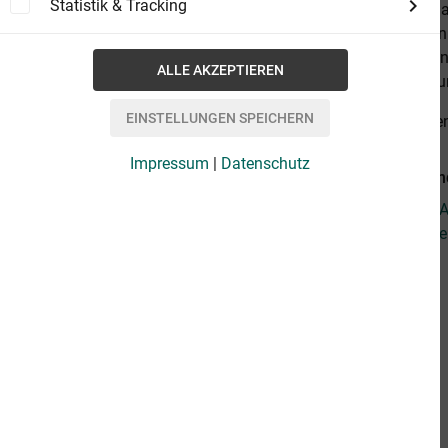
Statistik & Tracking
russischen Za
zwischen den
dem Zaren un
radikalisier
alles anzeige
Impressum
|
Datenschutz
Weiterführend
Fragen zum Ar
Weitere Artik