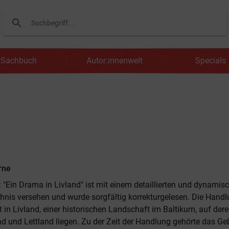
search
Suchen
Sachbuch
Autor:innenwelt
Specials
rne
 "Ein Drama in Livland" ist mit einem detaillierten und dynamis
chnis versehen und wurde sorgfältig korrekturgelesen. Die Hand
 in Livland, einer historischen Landschaft im Baltikum, auf der
nd und Lettland liegen. Zu der Zeit der Handlung gehörte das Ge