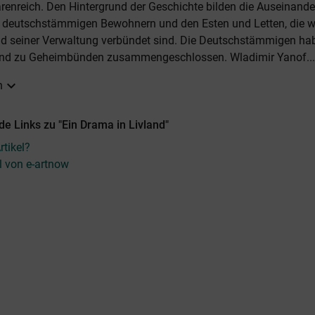
renreich. Den Hintergrund der Geschichte bilden die Auseinand
 deutschstämmigen Bewohnern und den Esten und Letten, die 
d seiner Verwaltung verbündet sind. Die Deutschstämmigen ha
t und zu Geheimbünden zusammengeschlossen. Wladimir Yanof...
expand_more
n
e Links zu "Ein Drama in Livland"
tikel?
el von e-artnow