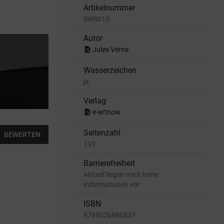
Artikelnummer
SW8610
Autor
find_in_page
Jules Verne
Wasserzeichen
ja
Verlag
find_in_page
e-artnow
Seitenzahl
BEWERTEN
193
Barrierefreiheit
Aktuell liegen noch keine
Informationen vor
ISBN
9788026880837