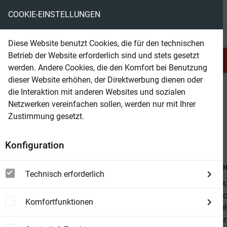
COOKIE-EINSTELLUNGEN
eBooks ohne DRM
Diese Website benutzt Cookies, die für den technischen
Betrieb der Website erforderlich sind und stets gesetzt
Serien & Abo
Belletristik
werden. Andere Cookies, die den Komfort bei Benutzung
dieser Website erhöhen, der Direktwerbung dienen oder
die Interaktion mit anderen Websites und sozialen
beam
Belletristik
Historische Romane
Netzwerken vereinfachen sollen, werden nur mit Ihrer
Zustimmung gesetzt.
Beam Shop
Ein Drama in Livland
Konfiguration
Von
Jules Ve
Technisch erforderlich
Dieses eBook:
Inhaltsverzei
Komfortfunktionen
Romans spielt
heutige Estla